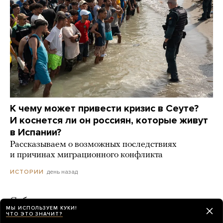
К чему может привести кризис в Сеуте?
И коснется ли он россиян, которые живут
в Испании?
Рассказываем о возможных последствиях
и причинах миграционного конфликта
день назад
ИСТОРИИ
Собянин заявил, что с начала августа
МЫ ИСПОЛЬЗУЕМ КУКИ!
Украина запустила по Москве
ЧТО ЭТО ЗНАЧИТ?