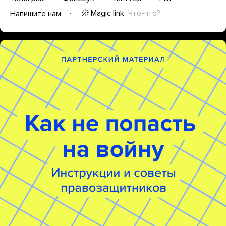
Magic link
Что-что?
Напишите нам