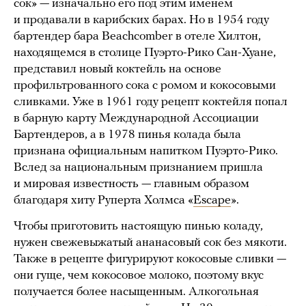
сок» — изначально его под этим именем
и продавали в карибских барах. Но в 1954 году
бартендер бара Beachcomber в отеле Хилтон,
находящемся в столице Пуэрто-Рико Сан-Хуане,
представил новый коктейль на основе
профильтрованного сока с ромом и кокосовыми
сливками. Уже в 1961 году рецепт коктейля попал
в барную карту Международной Ассоциации
Бартендеров, а в 1978 пинья колада была
признана официальным напитком Пуэрто-Рико.
Вслед за национальным признанием пришла
и мировая известность — главным образом
благодаря хиту Руперта Холмса «
Escape
».
Чтобы приготовить настоящую пинью коладу,
нужен свежевыжатый ананасовый сок без мякоти.
Также в рецепте фигурируют кокосовые сливки —
они гуще, чем кокосовое молоко, поэтому вкус
получается более насыщенным. Алкогольная