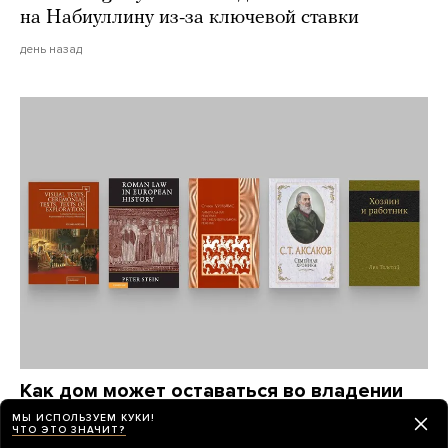
на Набиуллину из-за ключевой ставки
день назад
Как дом может оставаться во владении
одной семьи 500 лет? Почему в России
МЫ ИСПОЛЬЗУЕМ КУКИ!
ЧТО ЭТО ЗНАЧИТ?
так и не научились отстаивать частную