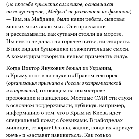
(
по просьбе крымских силовиков, оставшихся
на полуострове, „Медуза“ не указывает их фамилии
).
— Там, на Майдане, были наши ребята, сыновья
многих моих знакомых. Они приезжали
и рассказывали, как сутками стояли на морозе.
Им никто не давал ни горячее питье, ни сигареты.
В них кидали булыжники и зажигательные смеси.
А командиры говорили: нельзя применять силу».
Когда Виктор Янукович бежал из Украины,
в Крыму поползли слухи о «Правом секторе»
(
организация признана в России экстремистской
и запрещена
), готовящем на полуострове
провокации и нападения. Местные СМИ эти слухи
в основном поддерживали, публикуя, например,
информацию
о том, что в Крым из Киева идет
специальный поезд с боевиками. В­ райотделах
милиции, говорит Оксана, ждали, когда их «придут
жечь» и «заставят извиняться». Как только