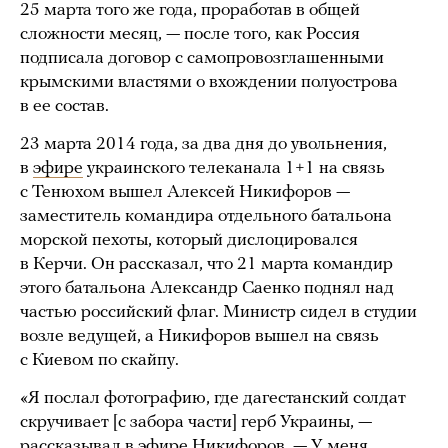
25 марта того же года, проработав в общей
сложности месяц, — после того, как Россия
подписала договор с самопровозглашенными
крымскими властями о вхождении полуострова
в ее состав.
23 марта 2014 года, за два дня до увольнения,
в
эфире
украинского телеканала 1+1 на связь
с Тенюхом вышел Алексей Никифоров —
заместитель командира отдельного батальона
морской пехоты, который дислоцировался
в Керчи. Он рассказал, что 21 марта командир
этого батальона Александр Саенко поднял над
частью российский флаг. Министр сидел в студии
возле ведущей, а Никифоров вышел на связь
с Киевом по скайпу.
«Я послал фотографию, где дагестанский солдат
скручивает [с забора части] герб Украины, —
рассказывал в эфире Никифоров. — У меня