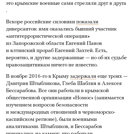
это крымские военные сами стреляли друг в друга
.
Вскоре российские силовики
показали
диверсантов: ими оказались бывший участник
«антитеррористической операции»
из Запорожской области Евгений Панов
и ялтинский прораб Евгений Захтей. Есть,
вероятно, и другие задержанные — но об их судьбе
правозащитникам ничего не известно.
В ноябре 2016-го в Крыму
задержали
еще троих —
Дмитрия Штыбликова, Глеба Шаблия и Алексея
Бессарабова. Все они работали в крымской
общественной организации «Номос» (занимается
изучением вопросов безопасности
и международных отношений в черноморско-
каспийском регионе), были военными
аналитиками. Штыбликов, и Бессарабов
признались
на камеру, что работали