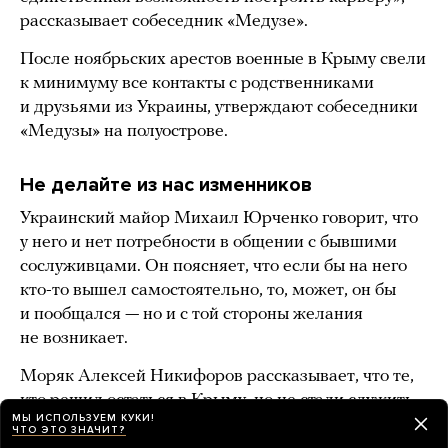
рассказывает собеседник «Медузе».
После ноябрьских арестов военные в Крыму свели
к минимуму все контакты с родственниками
и друзьями из Украины, утверждают собеседники
«Медузы» на полуострове.
Не делайте из нас изменников
Украинский майор Михаил Юрченко говорит, что
у него и нет потребности в общении с бывшими
сослуживцами. Он поясняет, что если бы на него
кто-то вышел самостоятельно, то, может, он бы
и пообщался — но и с той стороны желания
не возникает.
Моряк Алексей Никифоров рассказывает, что те,
кто решил остаться в Крыму, но не стали служить
МЫ ИСПОЛЬЗУЕМ КУКИ!
в России, удалили свои аккаунты в соцсетях.
ЧТО ЭТО ЗНАЧИТ?