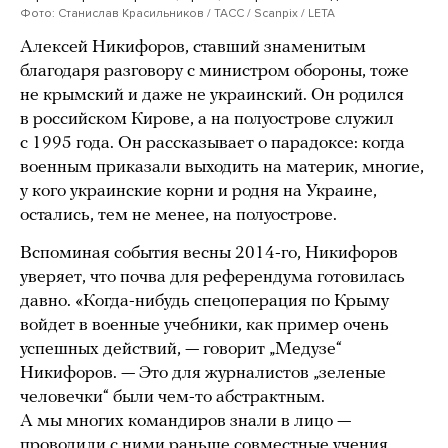
Фото: Станислав Красильников / ТАСС / Scanpix / LETA
Алексей Никифоров, ставший знаменитым
благодаря разговору с министром обороны, тоже
не крымский и даже не украинский. Он родился
в российском Кирове, а на полуострове служил
с 1995 года. Он рассказывает о парадоксе: когда
военным приказали выходить на материк, многие,
у кого украинские корни и родня на Украине,
остались, тем не менее, на полуострове.
Вспоминая события весны 2014-го, Никифоров
уверяет, что почва для референдума готовилась
давно. «Когда-нибудь спецоперация по Крыму
войдет в военные учебники, как пример очень
успешных действий, — говорит „Медузе“
Никифоров. — Это для журналистов „зеленые
человечки“ были чем-то абстрактным.
А мы многих командиров знали в лицо —
проводили с ними раньше совместные учения,