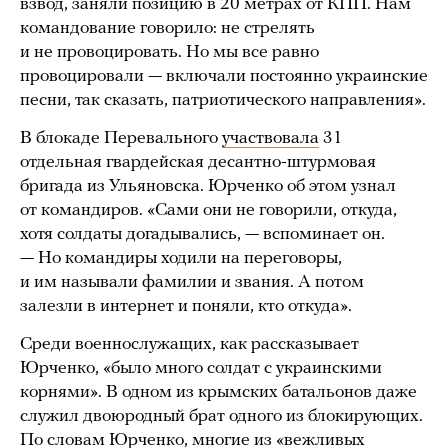
взвод, заняли позицию в 20 метрах от КПП. Нам
командование говорило: не стрелять
и не провоцировать. Но мы все равно
провоцировали — включали постоянно украинские
песни, так сказать, патриотического направления».
В блокаде Перевального
участвовала
31
отдельная гвардейская десантно-штурмовая
бригада из Ульяновска. Юрченко об этом узнал
от командиров. «Сами они не говорили, откуда,
хотя солдаты догадывались, — вспоминает он.
— Но командиры ходили на переговоры,
и им называли фамилии и звания. А потом
залезли в интернет и поняли, кто откуда».
Среди военнослужащих, как рассказывает
Юрченко, «было много солдат с украинскими
корнями». В одном из крымских батальонов даже
служил двоюродный брат одного из блокирующих.
По словам Юрченко, многие из «вежливых