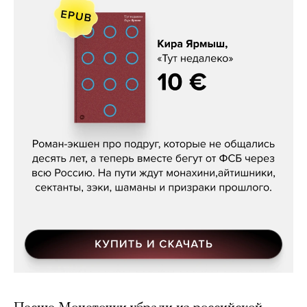
Кира Ярмыш, «Тут недалеко»