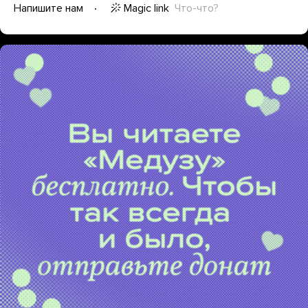
Magic link
Что-что?
Напишите нам