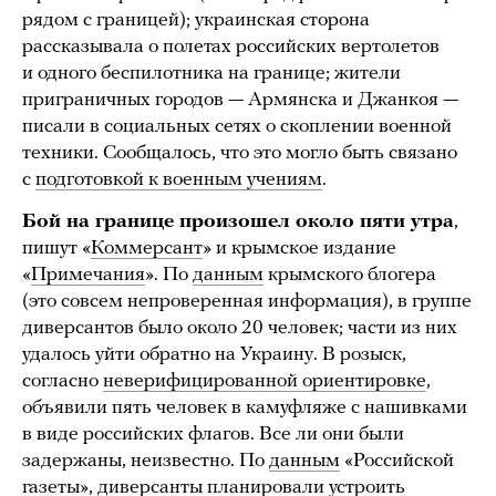
рядом с границей); украинская сторона
рассказывала о полетах российских вертолетов
и одного беспилотника на границе; жители
приграничных городов — Армянска и Джанкоя —
писали в социальных сетях о скоплении военной
техники. Сообщалось, что это могло быть связано
с
подготовкой к военным учениям
.
Бой на границе произошел около пяти утра
,
пишут «
Коммерсант
» и крымское издание
«
Примечания
». По
данным
крымского блогера
(это совсем непроверенная информация), в группе
диверсантов было около 20 человек; части из них
удалось уйти обратно на Украину. В розыск,
согласно
неверифицированной ориентировке
,
объявили пять человек в камуфляже с нашивками
в виде российских флагов. Все ли они были
задержаны, неизвестно. По
данным
«Российской
газеты», диверсанты планировали устроить