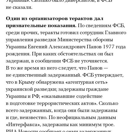
Украины». Сколько было диверсантов, в ФСБ
не сказали.
Один из организаторов терактов дал
признательные показания.
По сведениям ФСБ,
среди прочих, теракты готовил сотрудник Главного
управления разведки Министерства обороны
Украины Евгений Александрович Панов 1977 года
рождения. При каких обстоятельствах он был
задержан, в сообщении ФСБ не уточняется.
В то же время из него следует, что Панов —
не единственный задержанный. ФСБ утверждает,
что в Крыму обнаружена «агентурная сеть»
украинской разведки; задержаны граждане
Украины и РФ, «оказывавшие содействие
в подготовке террористических актов». Сколько
всего задержанных, когда они были задержаны
и где, неизвестно. По неофициальным данным
«Интерфакса», задержаны как минимум трое.
РИА Новости сообщает
о семи задержанных
.