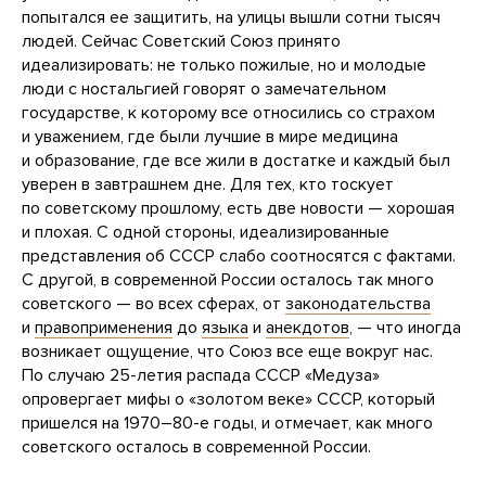
попытался ее защитить, на улицы вышли сотни тысяч
людей. Сейчас Советский Союз принято
идеализировать: не только пожилые, но и молодые
люди с ностальгией говорят о замечательном
государстве, к которому все относились со страхом
и уважением, где были лучшие в мире медицина
и образование, где все жили в достатке и каждый был
уверен в завтрашнем дне. Для тех, кто тоскует
по советскому прошлому, есть две новости — хорошая
и плохая. С одной стороны, идеализированные
представления об СССР слабо соотносятся с фактами.
С другой, в современной России осталось так много
советского — во всех сферах, от
законодательства
и
правоприменения
до
языка
и
анекдотов
, — что иногда
возникает ощущение, что Союз все еще вокруг нас.
По случаю 25-летия распада СССР «Медуза»
опровергает мифы о «золотом веке» СССР, который
пришелся на 1970–80-е годы, и отмечает, как много
советского осталось в современной России.