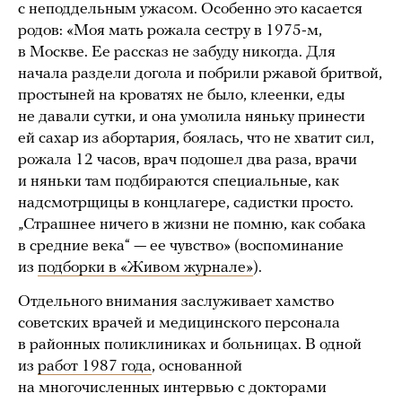
с неподдельным ужасом. Особенно это касается
родов: «Моя мать рожала сестру в 1975-м,
в Москве. Ее рассказ не забуду никогда. Для
начала раздели догола и побрили ржавой бритвой,
простыней на кроватях не было, клеенки, еды
не давали сутки, и она умолила няньку принести
ей сахар из абортария, боялась, что не хватит сил,
рожала 12 часов, врач подошел два раза, врачи
и няньки там подбираются специальные, как
надсмотрщицы в концлагере, садистки просто.
„Страшнее ничего в жизни не помню, как собака
в средние века“ — ее чувство» (воспоминание
из
подборки в «Живом журнале»
).
Отдельного внимания заслуживает хамство
советских врачей и медицинского персонала
в районных поликлиниках и больницах. В одной
из
работ 1987 года
, основанной
на многочисленных интервью с докторами