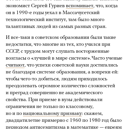
экономист Сергей Гуриев
вспоминает
, что, когда
он в 1990-е годы уехал в Массачусетский
технологический институт, там было много
талантливых людей из самых разных стран.
И все-таки в советском образовании были такие
недостатки, что многие из тех, кто учился при
СССР, с трудом могут слушать восторженные
возгласы о «лучшей в мире системе». Часто ученые
считают
, что успехи советской науки достигались
не благодаря системе образования, а вопреки ей:
чтобы чего-то добиться, людям приходилось
преодолевать огромное количество сложностей
и преград совершенно не академического
свойства. При приеме в вузы действовали
ограничения не только по классовому,
но и по
национальному признаку
: скажем,
двадцатилетие примерно с 1960 по 1980 год было
периодом антисемитизма в математике — евреям