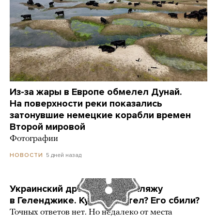
Из-за жары в Европе обмелел Дунай.
На поверхности реки показались
затонувшие немецкие корабли времен
Второй мировой
Фотографии
5 дней назад
НОВОСТИ
Украинский дрон попал по пляжу
в Геленджике. Куда он летел? Его сбили?
Точных ответов нет. Но недалеко от места