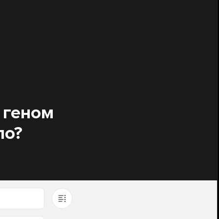
 геном
ло?