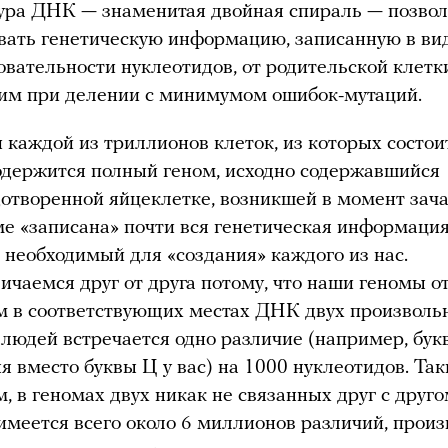
ура ДНК — знаменитая двойная спираль — позвол
вать генетическую информацию, записанную в ви
овательности нуклеотидов, от родительской клетк
им при делении c минимумом ошибок-мутаций.
и каждой из триллионов клеток, из которых состои
содержится полный геном, исходно содержавшийся
дотворенной яйцеклетке, возникшей в момент зача
ме «записана» почти вся генетическая информация
, необходимый для «создания» каждого из нас.
ичаемся друг от друга потому, что наши геномы о
м в соответствующих местах ДНК двух произволь
 людей встречается одно различие (например, бук
я вместо буквы Ц у вас) на 1000 нуклеотидов. Та
, в геномах двух никак не связанных друг с друг
имеется всего около 6 миллионов различий, произ