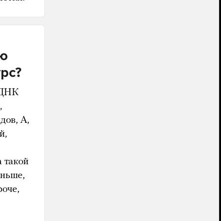
аю
урс?
 ДНК
,
дов, А,
й,
а такой
еньше,
роче,