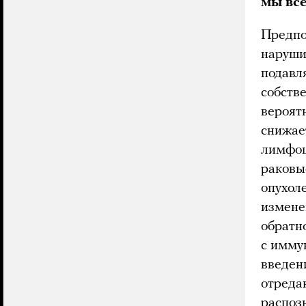
мы все
Предпо
наруши
подавл
собств
вероят
снижае
лимфоц
раковы
опухол
измене
обратн
с имму
введен
отреда
распоз