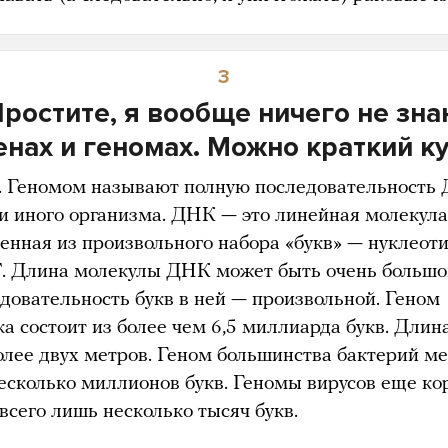
3
ростите, я вообще ничего не зн
енах и геномах. Можно краткий к
 Геномом называют полную последовательность
ли иного организма. ДНК — это линейная молекула
енная из произвольного набора «букв» — нуклеоти
 Т. Длина молекулы ДНК может быть очень большо
едовательность букв в ней — произвольной. Геном
а состоит из более чем 6,5 миллиарда букв. Длин
лее двух метров. Геном большинства бактерий м
есколько миллионов букв. Геномы вирусов еще ко
 всего лишь несколько тысяч букв.