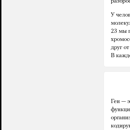
разбро
У чело
молеку
23 мы 
хромос
друг от
В кажд
Ген — 
функцию
организ
кодиру