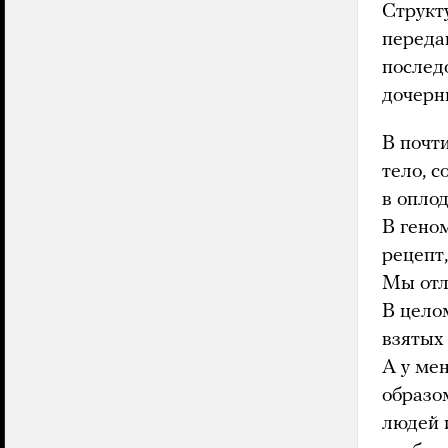
Структ
переда
послед
дочерн
В почт
тело, 
в опло
В гено
рецепт
Мы отл
В цело
взятых
А у мен
образом
людей 