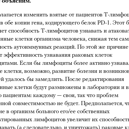
 объясним.
лагается изменить взятые от пациентов Т-лимфо
в обе копии гена, кодирующего белок PD-1. Этот 
яет способность Т-лимфоцитов узнавать и атакова
енные клетки организма человека, снижая тем са
ность аутоиммунных реакций. По этой же причине
т эффективность узнавания раковых клеток
итами. Если бы лимфоциты более активно узнава
е клетки, возможно, развитие болезни и возникно
ей удалось бы замедлить. После редактирования
нные клетки будут размножены в лаборатории и 
о пациентам: каждому — свои, так что проблем
нной совместимостью не будет. Предполагается, ч
ие в организм больного его/ее собственных
ктированных лимфоцитов увеличит их способност
навать (а следовательно, и уничтожать) раковые к