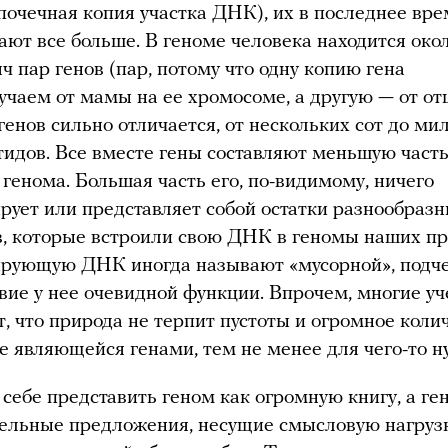
почечная копия участка ДНК), их в последнее вре
ают все больше. В геноме человека находится око
ч пар генов (пар, потому что одну копию гена
учаем от мамы на ее хромосоме, а другую — от отц
генов сильно отличается, от нескольких сот до ми
тидов. Все вместе гены составляют меньшую част
 генома. Большая часть его, по-видимому, ничего
ирует или представляет собой остатки разнообраз
в, которые встроили свою ДНК в геномы наших пр
рующую ДНК иногда называют «мусорной», подч
твие у нее очевидной функции. Впрочем, многие у
, что природа не терпит пустоты и огромное коли
е являющейся генами, тем не менее для чего-то н
себе представить геном как огромную книгу, а ге
дельные предложения, несущие смысловую нагруз