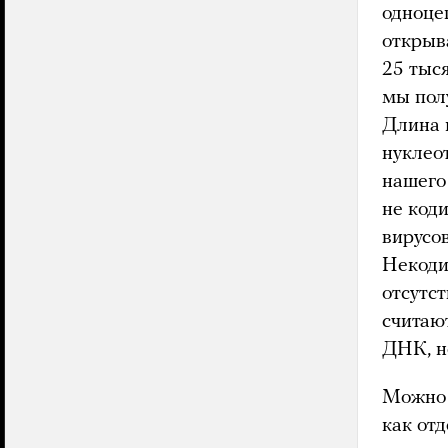
одноце
открыв
25 тыся
мы пол
Длина 
нуклео
нашего
не код
вирусо
Некоди
отсутс
считают
ДНК, н
Можно 
как от