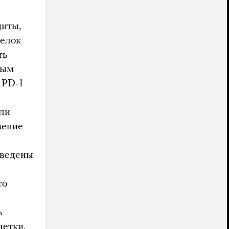
циты,
белок
ть
мым
 PD-1
ли
вение
введены
то
ь
летки.