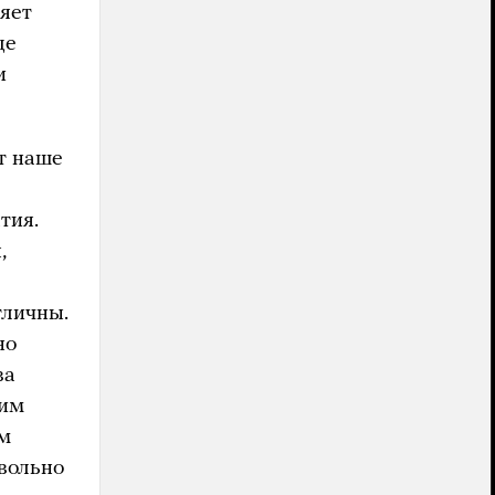
яет
де
и
т наше
тия.
,
тличны.
но
ва
ким
ом
вольно