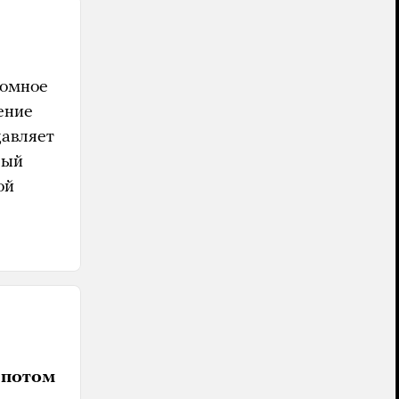
номное
ение
давляет
вый
ой
 потом