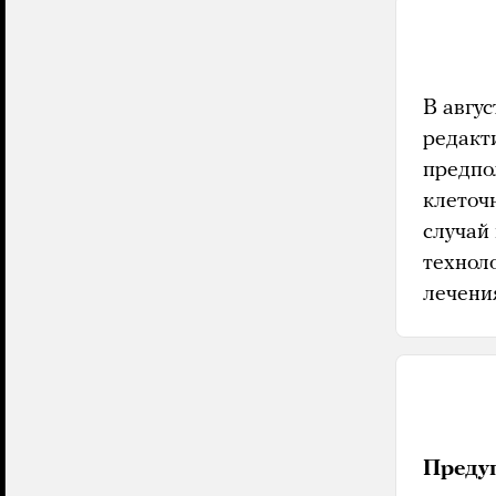
В авгу
редакт
предпо
клеточ
случай
технол
лечени
Предуп