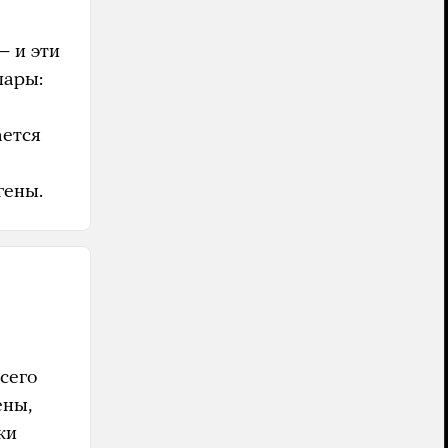
— и эти
пары:
ается
гены.
сего
ены,
ки