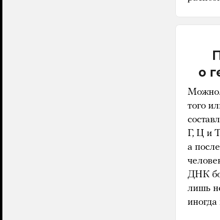
П
о г
Можно.
того и
составл
Г, Ц и
а посл
человек
ДНК бо
лишь н
иногда