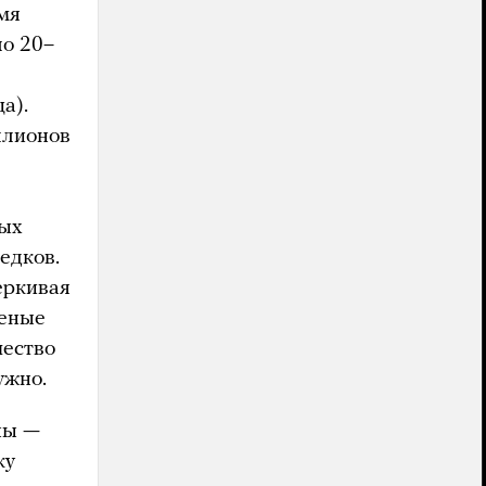
мя
ло 20–
а).
ллионов
ь
ных
едков.
еркивая
ченые
чество
ужно.
ны —
ку