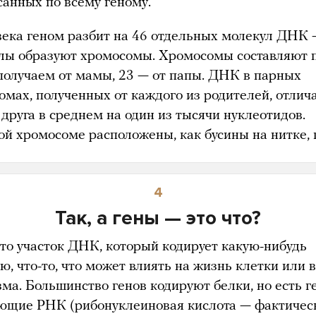
санных по всему геному.
века геном разбит на 46 отдельных молекул ДНК 
лы образуют хромосомы. Хромосомы составляют 
получаем от мамы, 23 — от папы. ДНК в парных
омах, полученных от каждого из родителей, отлич
 друга в среднем на один из тысячи нуклеотидов.
ой хромосоме расположены, как бусины на нитке, 
4
Так, а гены — это что?
это участок ДНК, который кодирует какую-нибудь
, что-то, что может влиять на жизнь клетки или в
ма. Большинство генов кодируют белки, но есть г
ющие РНК (рибонуклеиновая кислота — фактичес