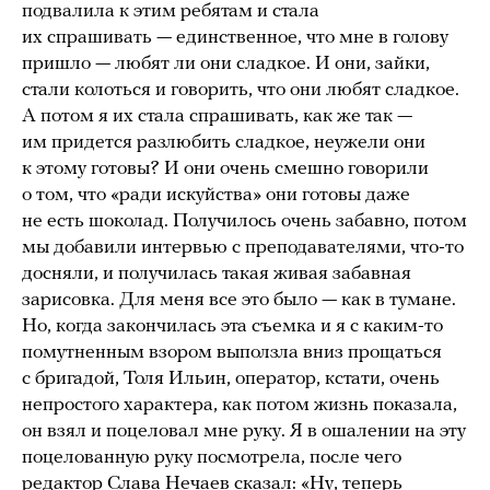
подвалила к этим ребятам и стала
их спрашивать — единственное, что мне в голову
пришло — любят ли они сладкое. И они, зайки,
стали колоться и говорить, что они любят сладкое.
А потом я их стала спрашивать, как же так —
им придется разлюбить сладкое, неужели они
к этому готовы? И они очень смешно говорили
о том, что «ради искуйства» они готовы даже
не есть шоколад. Получилось очень забавно, потом
мы добавили интервью с преподавателями, что-то
досняли, и получилась такая живая забавная
зарисовка. Для меня все это было — как в тумане.
Но, когда закончилась эта съемка и я с каким-то
помутненным взором выползла вниз прощаться
с бригадой, Толя Ильин, оператор, кстати, очень
непростого характера, как потом жизнь показала,
он взял и поцеловал мне руку. Я в ошалении на эту
поцелованную руку посмотрела, после чего
редактор Слава Нечаев сказал: «Ну, теперь