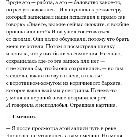
Вроде это — работа, а это — баловство какое-то,
но раз уж ввязалась… И я подошла к режиссеру,
который записывал наши испытания и прямо так
говорю: «Знаете, вы мне сейчас скажите, я вообще
прошла или нет?» И он ушел советоваться
со своими. Они долго обсуждали, потому что брать
меня не хотели. Потом я посмотрела пленку
и поняла, что у них были за сомнения. Не знаю,
сохранилась где-то эта запись или нет —
я не хотела бы, чтобы она сохранилась, — но там
я сидела, вжав голову в плечи, в платье
с воротником-хомутом из коричневого бархата,
которое взяла взаймы у сестрицы. Почему-то
у меня на нервной почве покривился рот.
И говорила я исподлобья. Страшная картина.
— Смешно.
— Я после просмотра этой записи чуть в реке
Карповке не утопилась, а вам смешно. Но меня