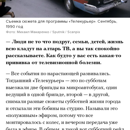
Съемка сюжета для программы «Телекурьер». Сентябрь,
1990 год
Фото: Михаил Макаренко / Sputnik / Scanpix
— Люди не то что подруг, семьи, детей, жизнь
всю кладут на алтарь ТВ, а вы так спокойно
рассказываете. Как будто у вас есть какая-то
прививка от телевизионной болезни.
— Все события по нарастающей развивались.
Тогдашний «Телекурьер» — это по субботам
выезжали две бригады на микроавтобусах, один
ведущий в одной бригаде, второй — в другой,
снимали разные сюжеты субботней жизни города
и отсылали эти бобины на студию. Называли это
«полуживым» эфиром, потому что все
монтировалось с колес, и вечером передача уже
была в эфире. В общем, в такой вот субботний рейд