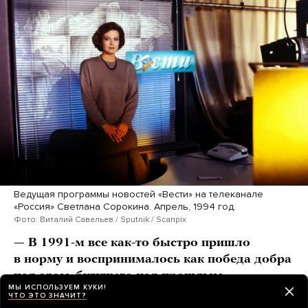
Ведущая программы новостей «Вести» на телеканале
«Россия» Светлана Сорокина. Апрель, 1994 год.
Фото: Виталий Савельев / Sputnik / Scanpix
— В 1991-м все как-то быстро пришло
в норму и воспринималось как победа добра
над злом, будущего над прошлым.
МЫ ИСПОЛЬЗУЕМ КУКИ!
Но прошло всего два года и наступил 1993-й.
ЧТО ЭТО ЗНАЧИТ?