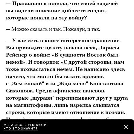
— Правильно я поняла, что своей задачей
вы видели описание доблести солдат,
которые попали на эту войну?
— Можно сказать и так. Пожалуй, и так.
— У вас есть в книге интересное сравнение.
Вы приводите цитату начала века, Ларисы
Рейснер о войне: «В сущности Восток был
немой». И говорите: «С другой стороны, нам
тоже похвастаться нечем. Не написано здесь
ничего, что могло бы встать вровень
с „Землянкой“ или „Жди меня“ Константина
Симонова. Среди афганских напевов,
которые „шурави“ переписывают друг у друга
на магнитофоны, лишь изредка слышатся
строки, которые имеют отношение к поэзии.
На мой вкус, из имен всех афганских бардов
МЫ ИСПОЛЬЗУЕМ КУКИ!
останутся только три: Юрий Кирсанов, Игорь
ЧТО ЭТО ЗНАЧИТ?