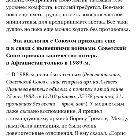
деньги, обустраивать свою жизнь, насыщая тем
уровнем комфорта, который требуется. Все-таки
пока еще пусть трудно, но есть воля для частной
инициативы, для предпринимательства. Все-таки
душно, но пока еще можно ходить без противогаза.
— Эта аналогия с Союзом приходит еще
и в связи с нынешними войнами. Советский
Союз признал количество потерь
в Афганистан только в 1989-м.
— В 1988-м, если быть точным (
действительно,
Советский Союз в лице генерала армии Алексея
Лизичева впервые объявил о потерях в этой войне
25 мая 1988-го: 13 310 убитых, 35 478 раненых, 311
пропавших без вести — прим. авт.
). У меня с этим
даже связано воспоминание. Я пришел
к командующему армией Борису Громову. Между
нами была дистанция, но были очень
доверительные отношения. Я ему сказал: «Борис