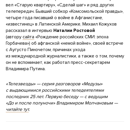
вел «Старую квартиру», «Сделай шаг» и ряд других
телепередач. Бывший собкор «Комсомольской правды»,
четыре года писавший о войне в Афганистане,
«известинец» в Латинской Америке, Михаил Кожухов
рассказал в интервью
Наталии Ростовой
(автору
сайта
«Рождение российских СМИ: эпоха
Горбачева») об афганской «немой войне», своей встрече
с Аугусто Пиночетом, причинах ухода
из международной журналистики, а также о том, почему
он не вспоминает, как работал пресс-секретарем
Владимира Путина.
«Телезвезды» — серия разговоров «Медузы»
с выдающимися российскими теледеятелями
последних 25 лет. Первую беседу — с ведущим
«До и после полуночи» Владимиром Молчановым —
читайте тут
.