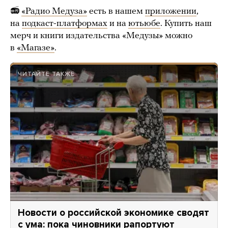
📻
«Радио Медуза»
есть в нашем
приложении
,
на
подкаст-платформах
и на
ютьюбе
. Купить наш
мерч и книги издательства «Медузы» можно
в
«Магазе»
.
ЧИТАЙТЕ ТАКЖЕ
Новости о российской экономике сводят
с ума: пока чиновники рапортуют