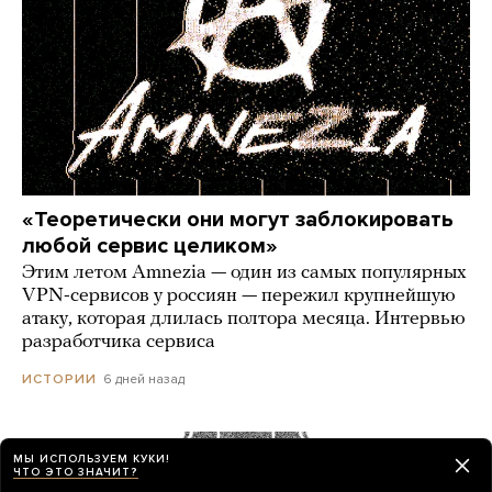
«Теоретически они могут заблокировать
любой сервис целиком»
Этим летом Amnezia — один из самых популярных
VPN-сервисов у россиян — пережил крупнейшую
атаку, которая длилась полтора месяца. Интервью
разработчика сервиса
6 дней назад
ИСТОРИИ
Сайты «Сбера» и других банков теперь
МЫ ИСПОЛЬЗУЕМ КУКИ!
ЧТО ЭТО ЗНАЧИТ?
можно открыть только в российских