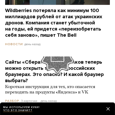
Wildberries потеряла как минимум 100
миллиардов рублей от атак украинских
дронов. Компания станет убыточной
на годы, ей придется «переизобретать
себя заново», пишет The Bell
день назад
НОВОСТИ
Сайты «Сбера» и других банков теперь
можно открыть только в российских
браузерах. Это опасно? И какой браузер
выбрать?
Короткая инструкция для тех, кто опасается
переходить на продукты «Яндекса» и VK
3 карточки
день назад
РАЗБОР
МЫ ИСПОЛЬЗУЕМ КУКИ!
ЧТО ЭТО ЗНАЧИТ?