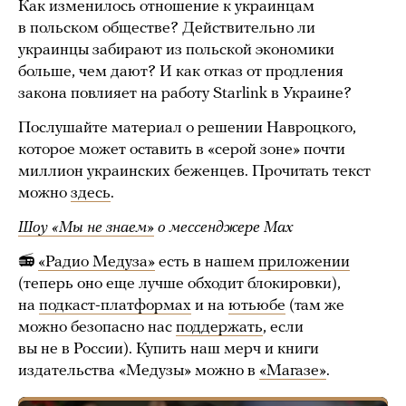
Как изменилось отношение к украинцам
в польском обществе? Действительно ли
украинцы забирают из польской экономики
больше, чем дают? И как отказ от продления
закона повлияет на работу Starlink в Украине?
Послушайте материал о решении Навроцкого,
которое может оставить в «серой зоне» почти
миллион украинских беженцев. Прочитать текст
можно
здесь
.
Шоу «Мы не знаем»
о мессенджере Max
📻
«Радио Медуза»
есть в нашем
приложении
(теперь оно еще лучше обходит блокировки),
на
подкаст-платформах
и на
ютьюбе
(там же
можно безопасно нас
поддержать
, если
вы не в России). Купить наш мерч и книги
издательства «Медузы» можно в
«Магазе»
.