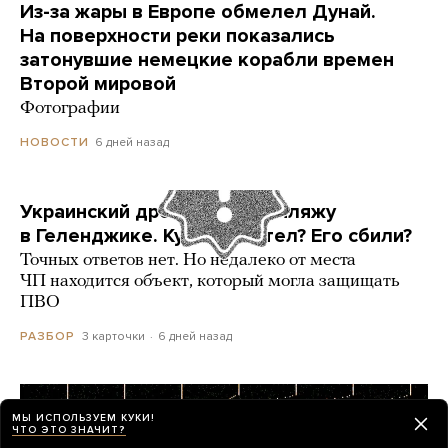
Из-за жары в Европе обмелел Дунай.
На поверхности реки показались
затонувшие немецкие корабли времен
Второй мировой
Фотографии
6 дней назад
НОВОСТИ
Украинский дрон попал по пляжу
в Геленджике. Куда он летел? Его сбили?
Точных ответов нет. Но недалеко от места
ЧП находится объект, который могла защищать
ПВО
3 карточки
6 дней назад
РАЗБОР
МЫ ИСПОЛЬЗУЕМ КУКИ!
ЧТО ЭТО ЗНАЧИТ?