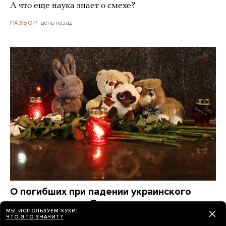
А что еще наука знает о смехе?
день назад
РАЗБОР
О погибших при падении украинского
дрона на пляж в Геленджике по-прежнему
МЫ ИСПОЛЬЗУЕМ КУКИ!
известно крайне мало. Вот что удалось
ЧТО ЭТО ЗНАЧИТ?