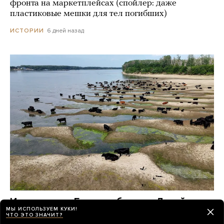
фронта на маркетплейсах (спойлер: даже
пластиковые мешки для тел погибших)
6 дней назад
ИСТОРИИ
Из-за жары в Европе обмелел Дунай.
МЫ ИСПОЛЬЗУЕМ КУКИ!
На поверхности реки показались
ЧТО ЭТО ЗНАЧИТ?