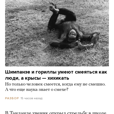
Шимпанзе и гориллы умеют смеяться как
люди, а крысы — хихикать
Но только человек смеется, когда ему не смешно.
А что еще наука знает о смехе?
15 часов назад
РАЗБОР
В Таиланде ученик открыл стрельбу в школе