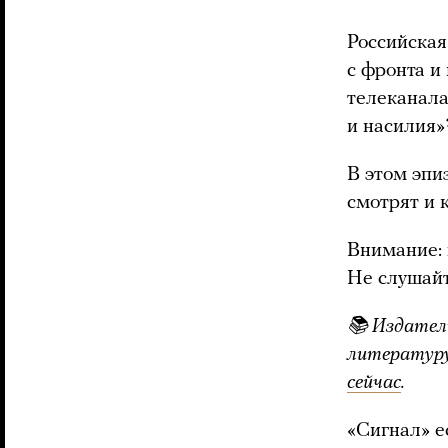
Российская
с фронта и
телеканала
и насилия»
В этом эпи
смотрят и 
Внимание: 
Не слушайт
📚 Издател
литератур
сейчас
.
«Сигнал» е