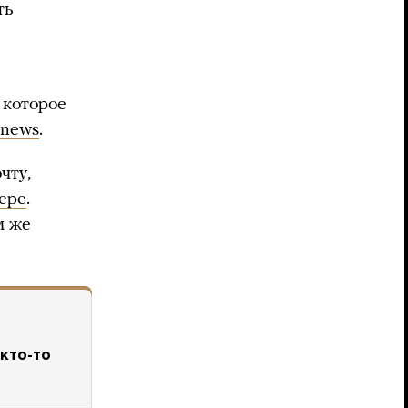
ть
 которое
.news
.
чту,
ере
.
м же
 кто-то