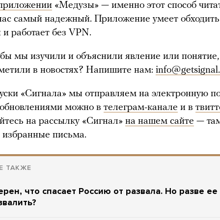
приложении
«Медузы» — именно этот способ чита
нас самый надежный. Приложение умеет обходить
 и работает без VPN.
обы мы изучили и объяснили явление или понятие,
метили в новостях? Напишите нам:
info@getsignal
ски «Сигнала» мы отправляем на электронную по
 обновлениями можно в
телеграм-канале
и в
твитт
йтесь на рассылку «Сигнал»
на нашем сайте
— та
 избранные письма.
Е ТАКЖЕ
ерен, что спасает Россию от развала. Но разве ее
звалить?