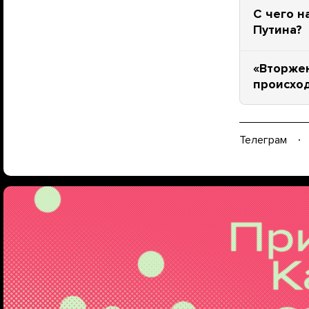
С чего н
Путина?
«Вторжен
происход
Телеграм