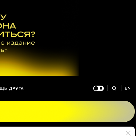
EN
ЩЬ ДРУГА