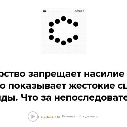
рство запрещает насилие 
но показывает жестокие с
ды. Что за непоследоват
15 минут
2 года назад
ПОДКАСТЫ