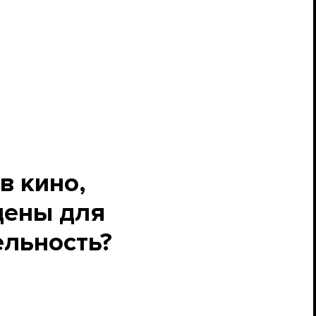
в кино,
цены для
ельность?