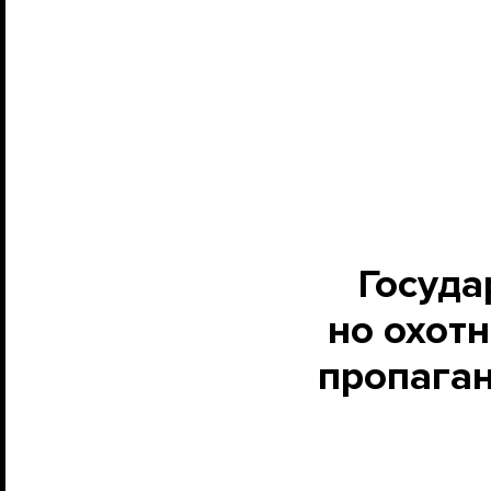
Госуда
но охот
пропаган