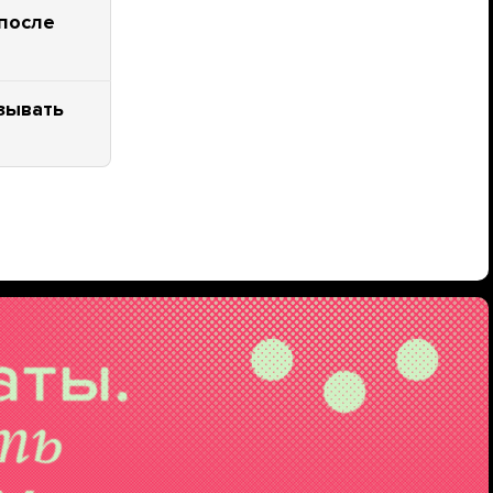
 после
азывать