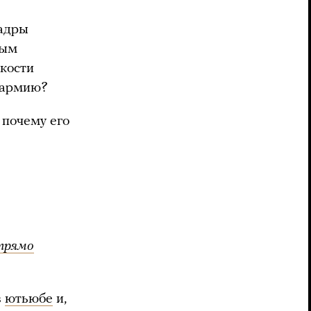
кадры
ным
окости
в армию?
 почему его
прямо
в
ютьюбе
и,