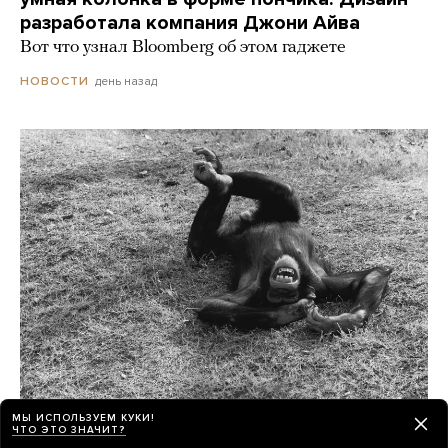
разработала компания Джони Айва
Вот что узнал Bloomberg об этом гаджете
день назад
НОВОСТИ
Шимпанзе и гориллы умеют смеяться как
МЫ ИСПОЛЬЗУЕМ КУКИ!
ЧТО ЭТО ЗНАЧИТ?
люди, а крысы — хихикать