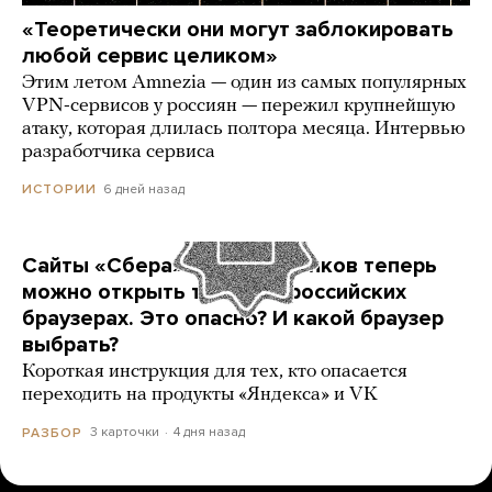
«Теоретически они могут заблокировать
любой сервис целиком»
Этим летом Amnezia — один из самых популярных
VPN-сервисов у россиян — пережил крупнейшую
атаку, которая длилась полтора месяца. Интервью
разработчика сервиса
6 дней назад
ИСТОРИИ
Сайты «Сбера» и других банков теперь
можно открыть только в российских
браузерах. Это опасно? И какой браузер
выбрать?
Короткая инструкция для тех, кто опасается
переходить на продукты «Яндекса» и VK
3 карточки
4 дня назад
РАЗБОР