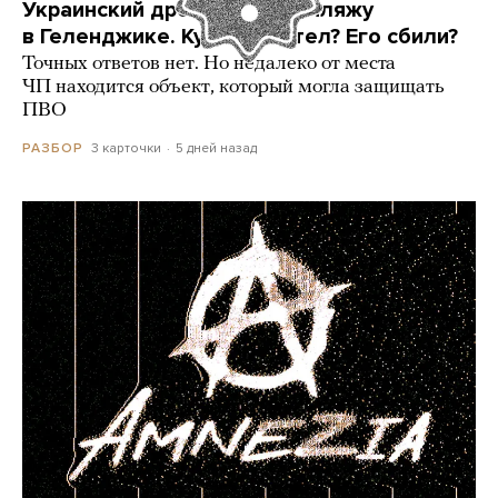
Украинский дрон попал по пляжу
в Геленджике. Куда он летел? Его сбили?
Точных ответов нет. Но недалеко от места
ЧП находится объект, который могла защищать
ПВО
3 карточки
5 дней назад
РАЗБОР