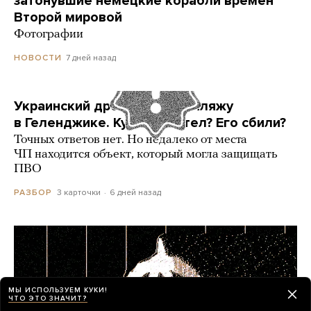
затонувшие немецкие корабли времен
Второй мировой
Фотографии
7 дней назад
НОВОСТИ
Украинский дрон попал по пляжу
в Геленджике. Куда он летел? Его сбили?
Точных ответов нет. Но недалеко от места
ЧП находится объект, который могла защищать
ПВО
3 карточки
6 дней назад
РАЗБОР
МЫ ИСПОЛЬЗУЕМ КУКИ!
ЧТО ЭТО ЗНАЧИТ?