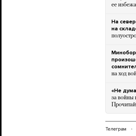
ее избежа
На север
на склад
полуостр
Миноборо
произоше
сомните
на ход во
«Не дума
за войны 
Прочитайт
Телеграм