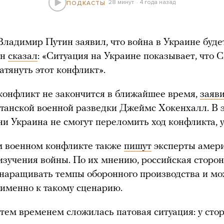
28 минут
4 года назад
ПОДКАСТЫ
 Владимир Путин заявил, что война в Украине буде
он
сказал
: «Ситуация на Украине показывает, что
атянуть этот конфликт».
 конфликт не закончится в ближайшее время,
заяв
итанской военной разведки Джеймс Хокенхалл. В э
 ни Украина не смогут переломить ход конфликта, у
м военном конфликте также
пишут
эксперты амери
изучения войны. По их мнению, российская сторо
наращивать темпы оборонного производства и м
 именно к такому сценарию.
тем временем сложилась патовая ситуация: у сто