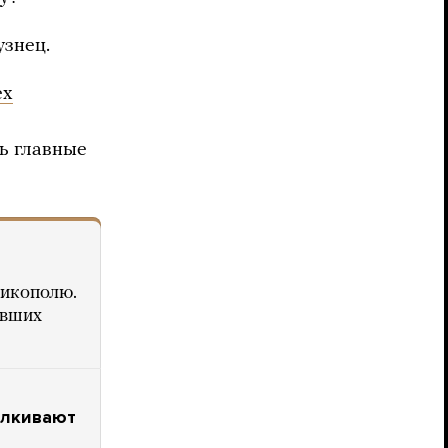
узнец.
ех
ь главные
Никополю.
авших
алкивают