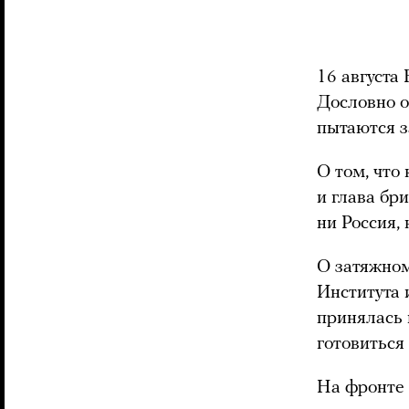
16 августа
Дословно 
пытаются з
О том, что
и глава бр
ни Россия,
О затяжно
Института 
принялась 
готовиться
На фронте 