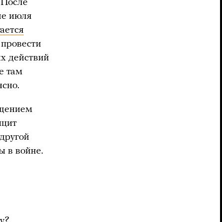
 После
ле июля
ается
провести
ых действий
е там
ясно.
щением
ицит
 другой
ы в войне.
у?