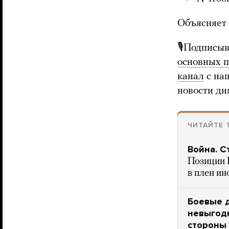
Объясняет 
🎙Подписыв
основных 
канал
с на
новости дн
ЧИТАЙТЕ 
Война. С
Позиции 
в плен ин
Боевые д
невыгодн
стороны