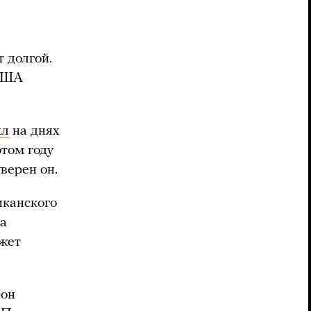
т долгой.
 США
ил
на днях
том году
верен он.
канского
на
ожет
рон