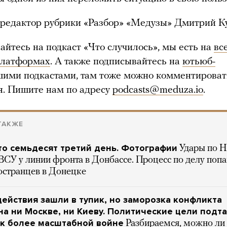
редактор рубрики «Разбор» «Медузы» Дмитрий К
айтесь на подкаст «Что случилось», мы есть на
вс
платформах
. А также подписывайтесь на
ютьюб-
шими подкастами, там тоже можно комментироват
я. Пишите нам по адресу
podcasts@meduza.io
.
ТАКЖЕ
то семьдесят третий день. Фотографии
Удары по 
ВСУ у линии фронта в Донбассе. Процесс по делу поп
остранцев в Донецке
ействия зашли в тупик, но заморозка конфликта
а ни Москве, ни Киеву. Политические цели подт
 к более масштабной войне
Разбираемся, можно ли