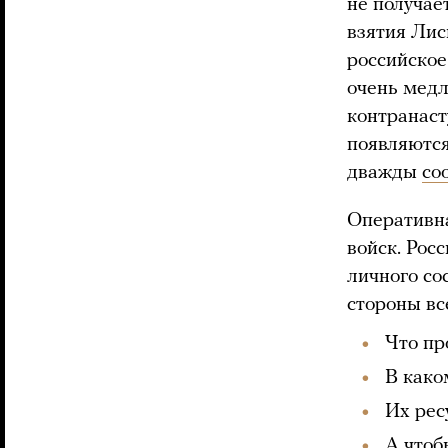
не получае
взятия Лис
российское
очень медл
контранаст
появляются
дважды
со
Оперативна
войск. Рос
личного со
стороны вс
Что пр
В како
Их рес
А чтоб