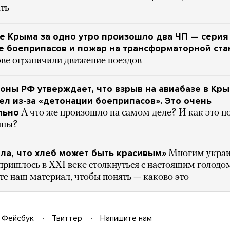
ть
е Крыма за одно утро произошло два ЧП — серия
е боеприпасов и пожар на трансформаторной ст
ове ограничили движение поездов
ны РФ утверждает, что взрыв на авиабазе в Кр
л из-за «детонации боеприпасов». Это очень
льно
А что же произошло на самом деле? И как это п
йны?
ла, что хлеб может быть красивым»
Многим украи
пришлось в XXI веке столкнуться с настоящим голодо
е наш материал, чтобы понять — каково это
Фейсбук
Твиттер
Напишите нам