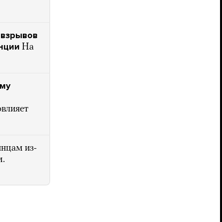
 взрывов
анции
На
ыму
овлияет
нцам из-
м.