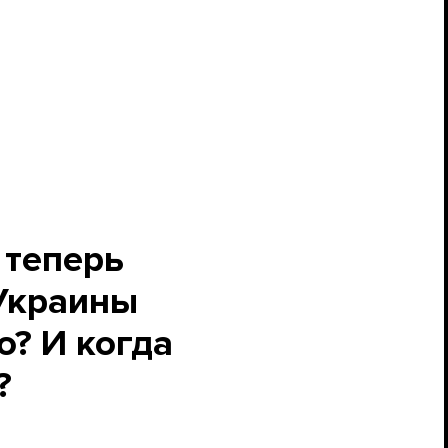
 теперь
 Украины
о? И когда
?