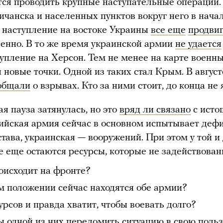
тся проводить крупные наступательные операции.
ичанска и населенных пунктов вокруг него в нача
 наступление на востоке Украины
все еще
продвиг
енно. В то же время украинской армии
не удается
упление на Херсон. Тем не менее на карте военн
 новые точки. Одной из таких стал Крым. В август
общали
о взрывах. Кто за ними стоит, до конца не 
я пауза затянулась, но это
вряд ли связано
с исто
сийская армия сейчас в основном испытывает деф
става, украинская — вооружений. При этом у той и
е еще остаются ресурсы, которые не задействован
оисходит на фронте?
м положении сейчас находятся обе армии?
урсов и правда хватит, чтобы воевать долго?
ы одной из них переломить ситуацию в свою польз