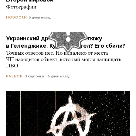
Фотографии
5 дней назад
НОВОСТИ
Украинский дрон попал по пляжу
в Геленджике. Куда он летел? Его сбили?
Точных ответов нет. Но недалеко от места
ЧП находится объект, который могла защищать
ПВО
3 карточки
5 дней назад
РАЗБОР