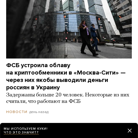
ФСБ устроила облаву
на криптообменники в «Москва-Сити» —
через них якобы выводили деньги
россиян в Украину
Задержаны больше 20 человек. Некоторые из них
считали, что работают на ФСБ
день назад
НОВОСТИ
МЫ ИСПОЛЬЗУЕМ КУКИ!
В Москве прозвучал громкий взрыв. Его
ЧТО ЭТО ЗНАЧИТ?
слышали в разных частях города. Что это