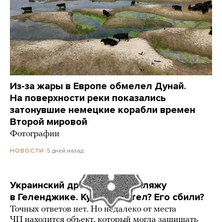
Из-за жары в Европе обмелел Дунай.
На поверхности реки показались
затонувшие немецкие корабли времен
Второй мировой
Фотографии
5 дней назад
НОВОСТИ
Украинский дрон попал по пляжу
в Геленджике. Куда он летел? Его сбили?
Точных ответов нет. Но недалеко от места
ЧП находится объект, который могла защищать