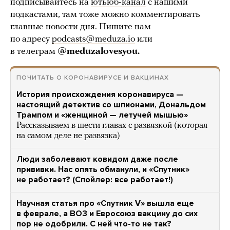
подписывайтесь на
ютьюб-канал
с нашими
подкастами, там тоже можно комментировать
главные новости дня. Пишите нам
по адресу
podcasts@meduza.io
или
в телеграм
@meduzalovesyou.
ПОЧИТАТЬ О КОРОНАВИРУСЕ И ВАКЦИНАХ
История происхождения коронавируса —
настоящий детектив со шпионами, Дональдом
Трампом и «женщиной — летучей мышью»
Рассказываем в шести главах с развязкой (которая
на самом деле не развязка)
Люди заболевают ковидом даже после
прививки. Нас опять обманули, и «Спутник»
не работает? (Спойлер: все работает!)
Научная статья про «Спутник V» вышла еще
в феврале, а ВОЗ и Евросоюз вакцину до сих
пор не одобрили. С ней что-то не так?