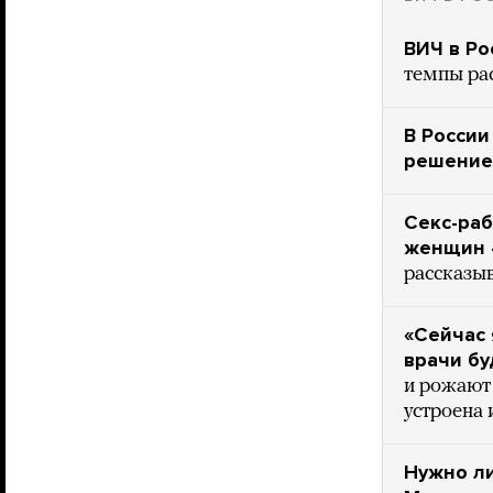
ВИЧ в Ро
темпы рас
В России
решение
Секс-раб
женщин —
рассказыв
«Сейчас 
врачи бу
и рожают 
устроена 
Нужно ли