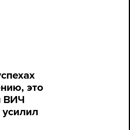
успехах
ению, это
я ВИЧ
о усилил