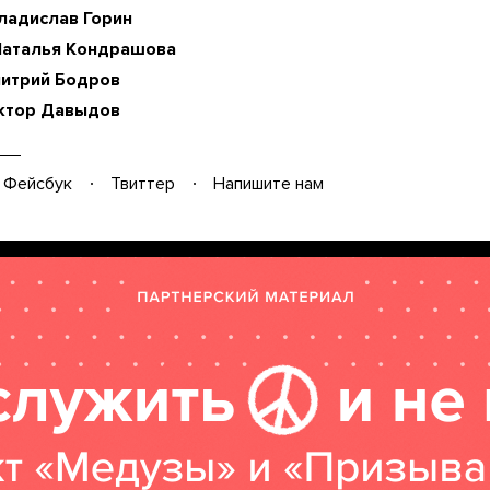
ладислав Горин
Наталья Кондрашова
итрий Бодров
ктор Давыдов
Фейсбук
Твиттер
Напишите нам