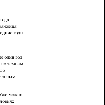
 года
аражения
ледние годы
е один год
по темпам
ыло
тельным
 Уже можно
словиях