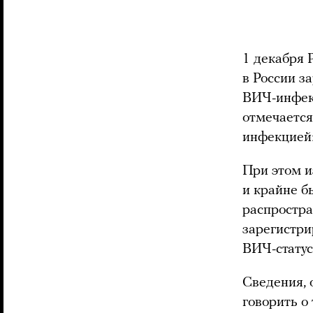
1 декабря 
в России з
ВИЧ-инфекц
отмечается
инфекцией
При этом и
и крайне б
распростра
зарегистри
ВИЧ-статус
Сведения, 
говорить о