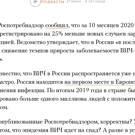
27 минут
6 лет назад
ПОДКАСТЫ
Роспотребнадзор
сообщил
, что за 10 месяцев 2020
арегистрировано на 25% меньше новых случаев з
ией. Ведомство утверждает, что в России «в пос
 снижение темпов прироста заболеваемости ВИЧ-
».
звестно, что ВИЧ в России распространяется уже н
ыстро. Россия находится
на первом месте в Европе
нения инфекции. По итогам 2019 года в стране б
ровано больше одного миллиона людей с положи
ом.
опубликованные Роспотребнадзором, корректны?
 том, что эпидемия ВИЧ идет на спад? А разве в у