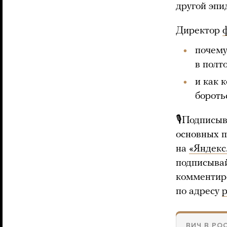
другой эпи
Директор
почему
в полт
и как 
бороть
🎙Подписыв
основных 
на
«Яндекс
подписыва
комментиро
по адресу
p
ВИЧ В РО