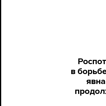
Роспот
в борьбе
явна
продолж