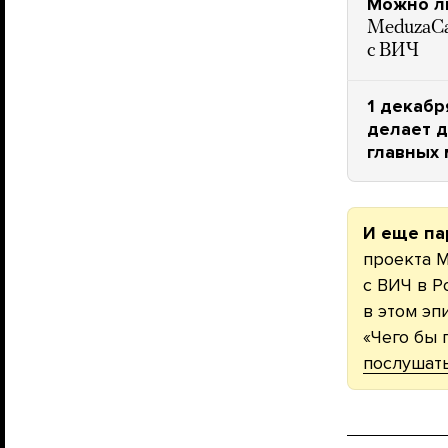
Можно ли
MeduzaCar
с ВИЧ
1 декабр
делает д
главных 
И еще па
проекта M
с ВИЧ в Р
в этом эп
«Чего бы 
послушат