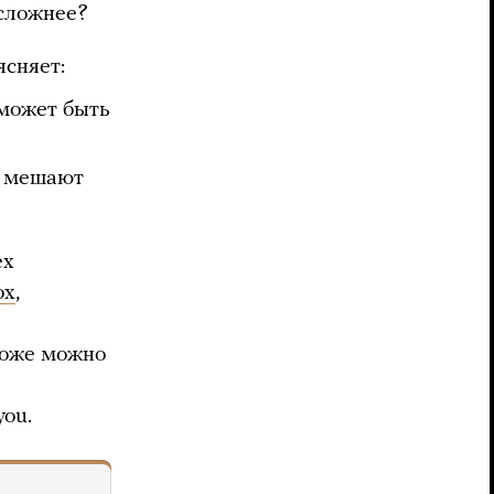
 сложнее?
сняет:
может быть
в мешают
ех
ox
,
тоже можно
ou.