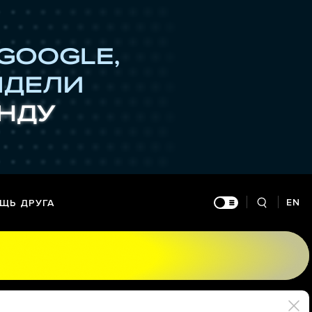
EN
ЩЬ ДРУГА