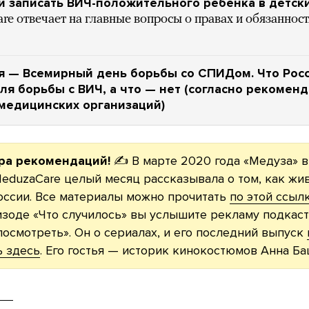
 записать ВИЧ-положительного ребенка в детски
e отвечает на главные вопросы о правах и обязаннос
я — Всемирный день борьбы со СПИДом. Что Рос
ля борьбы с ВИЧ, а что — нет (согласно рекомен
медицинских организаций)
ра рекомендаций!
✍️ В марте 2020 года «Медуза» 
eduzaCare целый месяц рассказывала о том, как жи
оссии. Все материалы можно прочитать
по этой ссыл
изоде «Что случилось» вы услышите рекламу подкаст
посмотреть». Он о сериалах, и его последний выпуск
ь здесь
. Его гостья — историк кинокостюмов Анна Ба