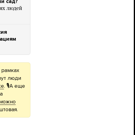
й сад?
тях людей
сия
дациям
в рамках
вут люди
ке
. 🎙А еще
а
можно
штовая.