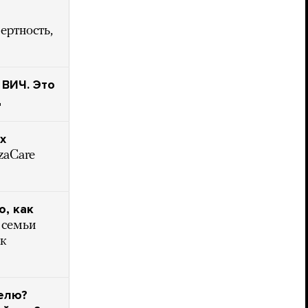
ертность,
 ВИЧ. Это
д
х
zaCare
о, как
 семьи
ак
телю?