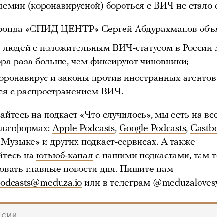
демии (коронавирусной) бороться с ВИЧ не стало
фонда «СПИД ЦЕНТР»
Сергей Абдурахманов объя
 людей с положительным ВИЧ-статусом в России 
ора раза больше, чем фиксируют чиновники;
коронавирус и законы против иностранных агенто
ся с распространением ВИЧ.
айтесь на подкаст «Что случилось», мы есть на вс
платформах:
Apple Podcasts
,
Google Podcasts
,
Castb
.Музыке»
и
других
подкаст-сервисах. А также
йтесь на
ютьюб-канал
с нашими подкастами, там 
вать главные новости дня. Пишите нам
odcasts@meduza.io
или в телеграм @meduzalovesy
ССИИ