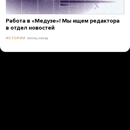
Работа в «Медузе»! Мы ищем редактора
в отдел новостей
месяц назад
ИСТОРИИ