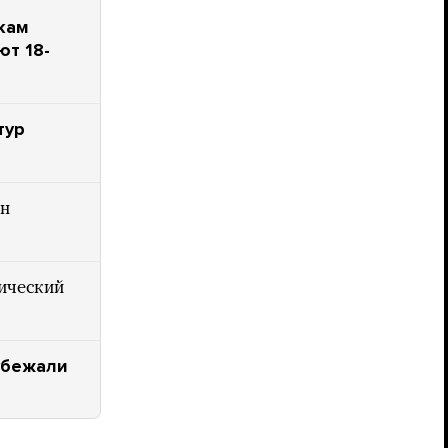
кам
ют 18-
тур
ян
ический
 убежали