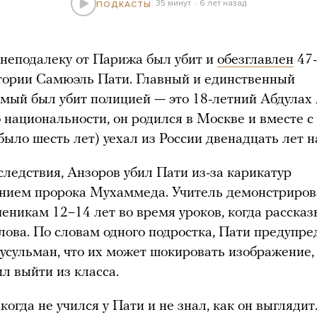
35 минут
6 лет назад
ПОДКАСТЫ
 неподалеку от Парижа был убит и
обезглавлен
47-
тории Самюэль Пати. Главный и единственный
мый был убит полицией — это 18-летний Абдулах 
 национальности, он родился в Москве и вместе с
было шесть лет) уехал из России двенадцать лет н
следствия, Анзоров убил Пати из-за карикатур
ением пророка Мухаммеда. Учитель демонстриров
ченикам 12–14 лет во время уроков, когда расска
слова. По словам одного подростка, Пати предупре
усульман, что их может шокировать изображение,
л выйти из класса.
когда не учился у Пати и не знал, как он выглядит