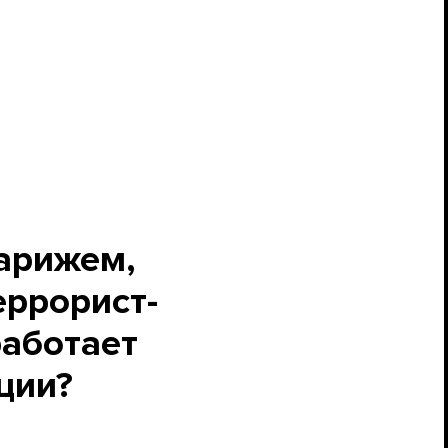
арижем,
еррорист-
работает
ации?