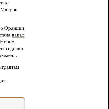
извал
ь Макрон
 во Франции
стана
напал
 Hebdo.
что сделал
хаммеда.
игрантам
дат