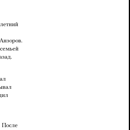
летний
Анзоров.
 семьей
азад.
ал
зывал
дил
. После