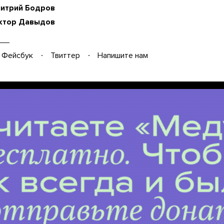
итрий Бодров
ктор Давыдов
Фейсбук
Твиттер
Напишите нам