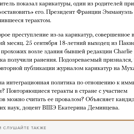
учитель показал карикатуры, один из родителей пр
 «остановить» его. Президент Франции Эммануэл
чившееся терактом.
орое преступление из-за карикатур, совершенное
ий месяц. 25 сентября 18-летний выходец из Паки
 прохожих возле здания бывшей редакции Charlie
ка получили ранения. Подозреваемый признался, 
повторной публикации журналом карикатур на Му
на интеграционная политика по отношению к имм
? Повторяющиеся теракты в стране с участием
в можно считать ее провалом? Объясняет канди
их наук, доцент ВШЭ Екатерина Деминцева.
И СЛУШАЙТЕ ТАКЖЕ