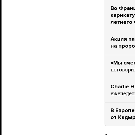
Во Франц
карикату
летнего 
Акция па
на прор
«Мы смее
поговори
Charlie 
еженедел
В Европе
от Кадыр