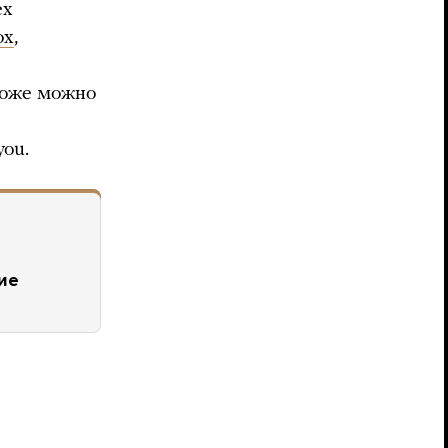
ех
ox
,
тоже можно
ou.
ие