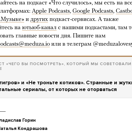
айтесь на подкаст «Что случилось», мы есть на вс
платформах:
Apple Podcasts
,
Google Podcasts
,
Castb
.Музыке»
и
других
подкаст-сервисах. А также
йтесь на
ютьюб-канал
с нашими подкастами, там 
вать главные новости дня. Пишите нам
odcasts@meduza.io
или в телеграм @meduzalovesy
СТ «ЧЕГО БЫ ПОСМОТРЕТЬ», КОТОРЫЙ МЫ СОВЕТОВАЛИ
Е
тигров» и «Не троньте котиков». Странные и жутк
альные сериалы, от которых не оторваться
ладислав Горин
Наталья Кондрашова