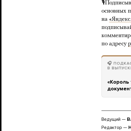
🎙Подписыв
основных 
на
«Яндекс
подписыва
комментиро
по адресу
p
🎧 ПОДКА
В ВЫПУСК
«Король 
документ
Ведущий —
В
Редактор —