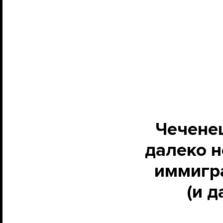
Чечене
далеко н
иммигра
(и д