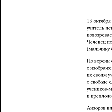
16 октября
учитель ис
подозревае
Чеченец по
(мальчику 
По версии 
с изображ
их своим у
о свободе 
учеников-м
и предложи
Анзоров ни