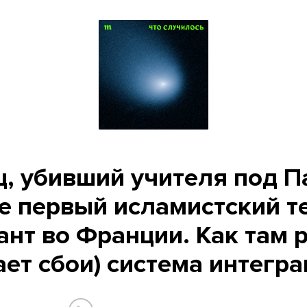
ц, убивший учителя под П
е первый исламистский т
нт во Франции. Как там 
ает сбои) система интегр