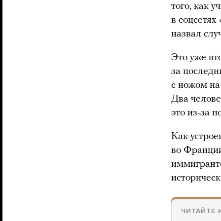
того, как 
в соцсетях
назвал слу
Это уже вт
за последн
с ножом
на
Два челове
это из-за 
Как устрое
во Франции
иммигранто
историческ
ЧИТАЙТЕ 