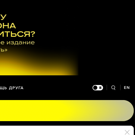
EN
ЩЬ ДРУГА