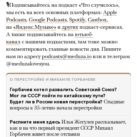
🎙Подписывайтесь на подкаст «Что случилось»,
мы есть на всех основных платформах:
Apple
Podcasts
,
Google Podcasts
,
Spotify
,
Castbox
,
на
«Яндекс.Музыке»
и
других
подкаст-сервисах.
А также подписывайтесь на
ютьюб-
канал
с нашими подкастами, там тоже можно
комментировать главные новости дня. Пишите
нам по адресу
podcasts@meduza.io
или в телеграм
@meduzalovesyou.
О ПЕРЕСТРОЙКЕ И МИХАИЛЕ ГОРБАЧЕВЕ
Горбачев хотел развалить Советский Союз?
Мог ли СССР пойти по китайскому пути?
Будет ли в России новая перестройка?
Стыдные
вопросы к 35-летию начала перестройки
Распните меня здесь
Илья Жегулев рассказывает,
как и на что первый президент СССР Михаил
Горбачев живет после отставки