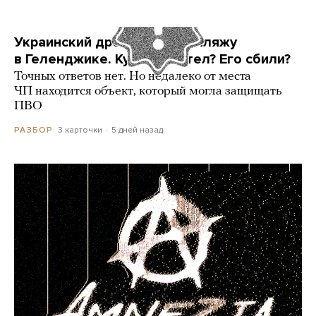
Украинский дрон попал по пляжу
в Геленджике. Куда он летел? Его сбили?
Точных ответов нет. Но недалеко от места
ЧП находится объект, который могла защищать
ПВО
3 карточки
5 дней назад
РАЗБОР