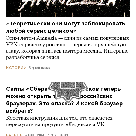
«Теоретически они могут заблокировать
любой сервис целиком»
Этим летом Amnezia — один из самых популярных
VPN-сервисов у россиян — пережил крупнейшую
атаку, которая длилась полтора месяца. Интервью
разработчика сервиса
6 дней назад
ИСТОРИИ
Сайты «Сбера» и других банков теперь
можно открыть только в российских
браузерах. Это опасно? И какой браузер
выбрать?
Короткая инструкция для тех, кто опасается
переходить на продукты «Яндекса» и VK
3 карточки
4 дня назад
РАЗБОР