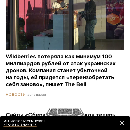
Wildberries потеряла как минимум 100
миллиардов рублей от атак украинских
дронов. Компания станет убыточной
на годы, ей придется «переизобретать
себя заново», пишет The Bell
день назад
НОВОСТИ
Сайты «Сбера» и других банков теперь
можно открыть только в российских
МЫ ИСПОЛЬЗУЕМ КУКИ!
ЧТО ЭТО ЗНАЧИТ?
браузерах. Это опасно? И какой браузер