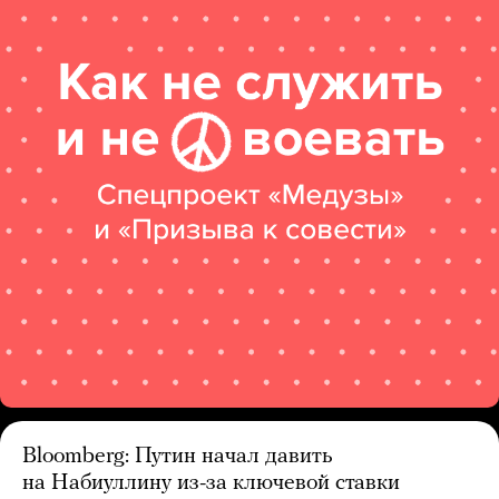
Bloomberg: Путин начал давить
на Набиуллину из-за ключевой ставки