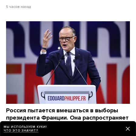
5 часов назад
Россия пытается вмешаться в выборы
президента Франции. Она распространяет
фейки о возможных кандидатах,
МЫ ИСПОЛЬЗУЕМ КУКИ!
ЧТО ЭТО ЗНАЧИТ?
маскируясь под местные издания