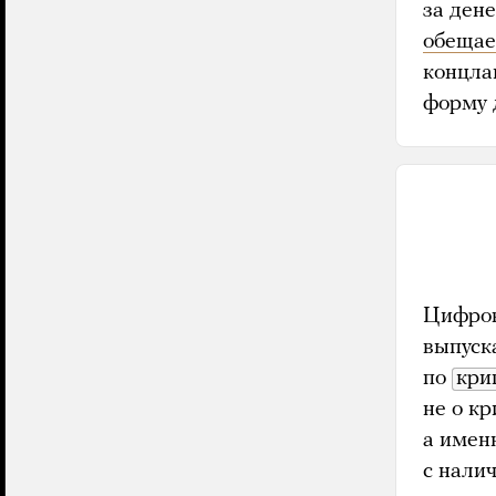
за ден
обещае
концла
форму 
Цифров
выпуск
по
кри
не о к
а имен
с нали