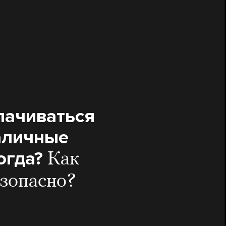
плачиваться
аличные
огда?
Как
езопасно?