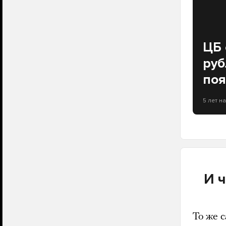
ЦБ 
руб
поя
5 лет н
И 
То же 