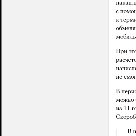
накапл
с помо
к терми
обменя
мобиль
При эт
расчето
начисл
не смог
В пери
можно 
из 11 г
Скороб
В 