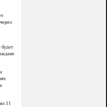
ет
 через
 будет
раждане
м
иях
а
из 11