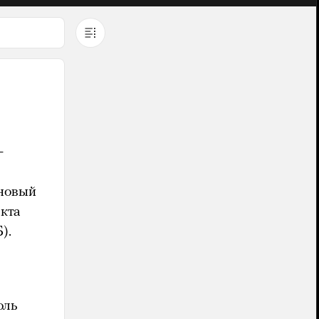
—
 новый
кта
).
оль