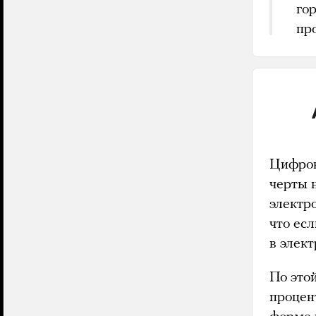
го
пр
Цифров
черты 
электр
что ес
в элек
По это
процен