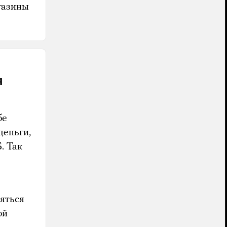
газины
я
бе
деньги,
. Так
яться
ой