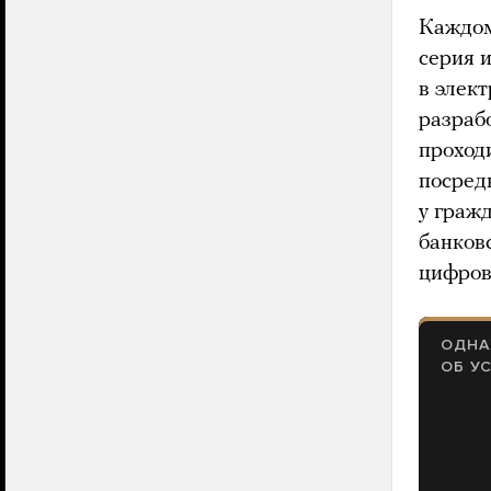
Каждом
серия 
в элек
разраб
проход
посред
у граж
банков
цифров
ОДНА
ОБ У