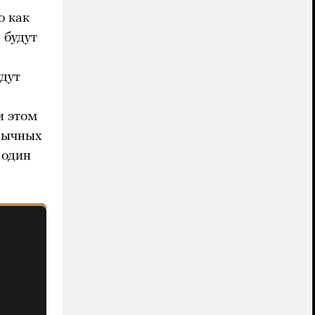
о как
и
будут
дут
и этом
ивычных
 один