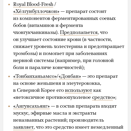
Royal Blood-Fresh
/
«Хёлгунбуллочжон»
— препарат состоит
из компонентов ферментированных соевых
бобов (витаминов и фермента
чхонгукчанкиназы).
Предполагается
, что
он улучшает состояние крови (в частности,
снижает уровень холестерина и предотвращает
тромбозы) и помогает при заболеваниях
нервной системы (например, при головной
боли и параличе конечностей);
«Тонбанханьамсо»
/
«Донбан»
— это препарат
на основе женьшеня и элеутерококка,
в Северной Корее его
используют
как
«нетоксичное противоопухолевое
средство
»;
«Ангунсахьянг»
— в состав препарата входит
мускус, эфирные масла и экстракты
неназванных растений; производитель
заявляет
, что это средство имеет немедленный