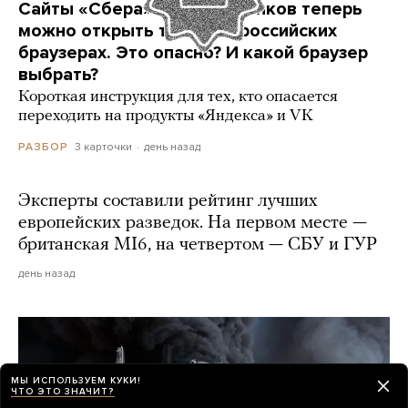
Сайты «Сбера» и других банков теперь
можно открыть только в российских
браузерах. Это опасно? И какой браузер
выбрать?
Короткая инструкция для тех, кто опасается
переходить на продукты «Яндекса» и VK
3 карточки
день назад
РАЗБОР
Эксперты составили рейтинг лучших
европейских разведок. На первом месте —
британская MI6, на четвертом — СБУ и ГУР
день назад
МЫ ИСПОЛЬЗУЕМ КУКИ!
ЧТО ЭТО ЗНАЧИТ?