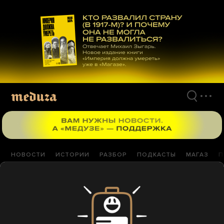
Перейти
к
материалам
НОВОСТИ
ИСТОРИИ
РАЗБОР
ПОДКАСТЫ
МАГАЗ
П