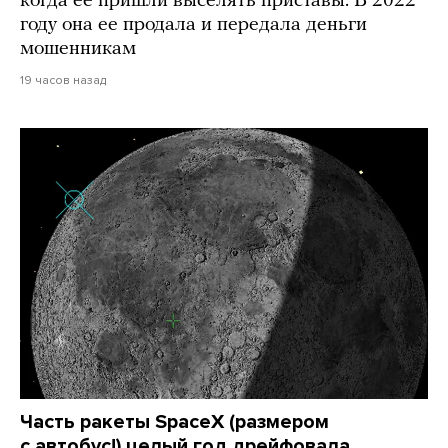
когда ее пришли выселять приставы. В 2022
году она ее продала и передала деньги
мошенникам
19 часов назад
Часть ракеты SpaceX (размером
с автобус!) целый год дрейфовала