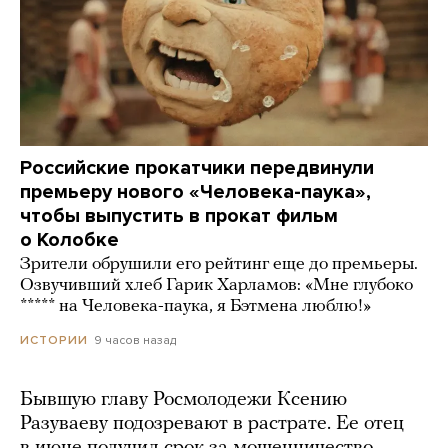
Российские прокатчики передвинули
премьеру нового «Человека-паука»,
чтобы выпустить в прокат фильм
о Колобке
Зрители обрушили его рейтинг еще до премьеры.
Озвучивший хлеб Гарик Харламов: «Мне глубоко
***** на Человека-паука, я Бэтмена люблю!»
9 часов назад
ИСТОРИИ
Бывшую главу Росмолодежи Ксению
Разуваеву подозревают в растрате. Ее отец
в июне получил срок за мошенничество