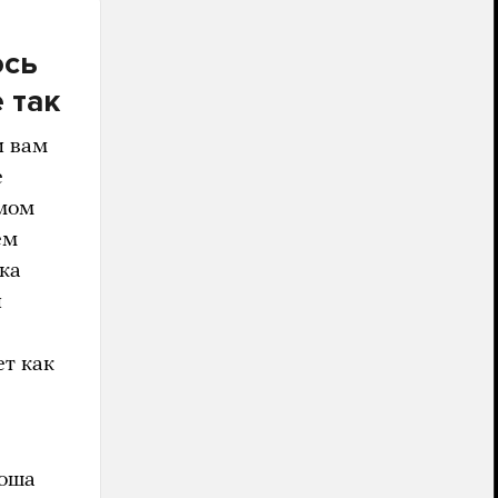
юсь
е так
и вам
е
амом
ем
нка
й
ет как
роша