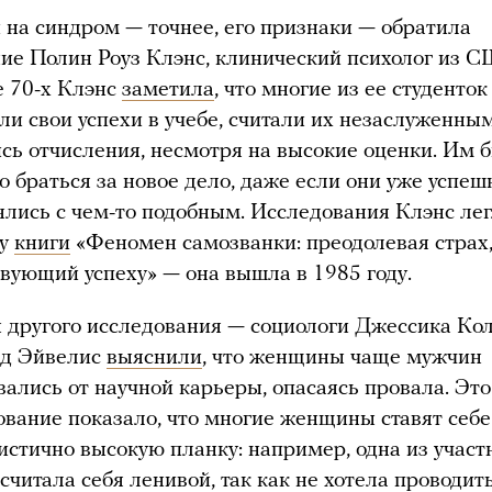
 на синдром — точнее, его признаки — обратила
ие Полин Роуз Клэнс, клинический психолог из С
е 70-х Клэнс
заметила
, что многие из ее студенток
ли свои успехи в учебе, считали их незаслуженны
ись отчисления, несмотря на высокие оценки. Им 
о браться за новое дело, даже если они уже успеш
ялись с чем-то подобным. Исследования Клэнс ле
ву
книги
«Феномен самозванки: преодолевая страх
твующий успеху» — она вышла в 1985 году.
 другого исследования — социологи Джессика Ко
д Эйвелис
выяснили
, что женщины чаще мужчин
вались от научной карьеры, опасаясь провала. Это
ование показало, что многие женщины ставят себе
истично высокую планку: например, одна из участ
считала себя ленивой, так как не хотела проводит