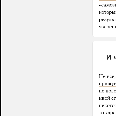
«самоз
которых
резуль
уверены
И 
Не все,
привод
не пол
иной с
некото
то хар