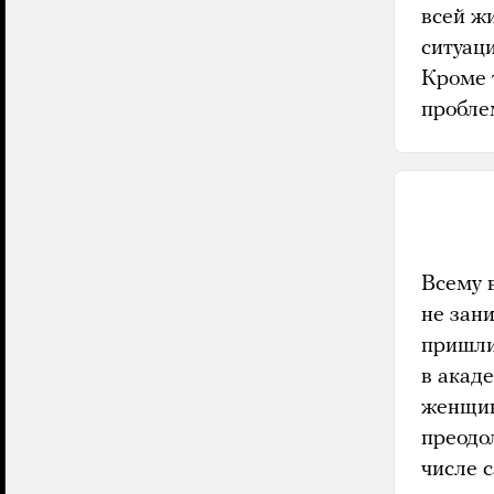
всей ж
ситуаци
Кроме 
пробле
Всему 
не зан
пришли
в акад
женщи
преодо
числе с