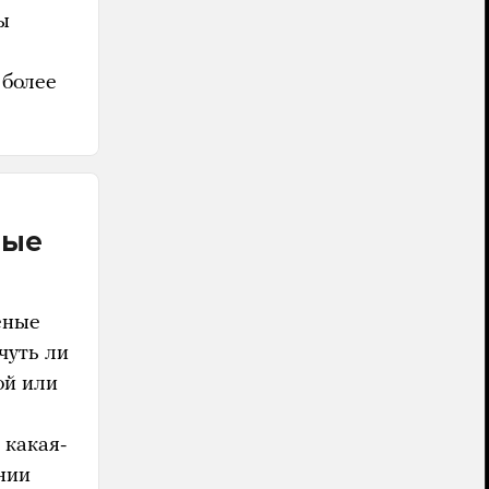
ы
 более
ные
ченые
чуть ли
ой или
 какая-
нии