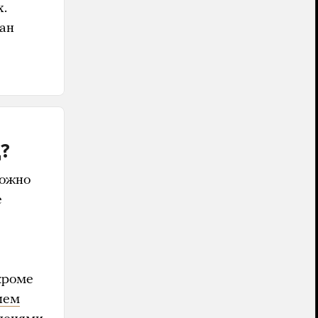
х.
зан
?
можно
е
кроме
ием