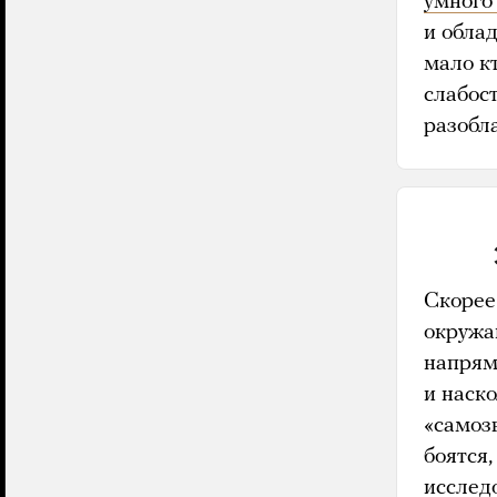
умного
и обла
мало кт
слабост
разобл
Скорее
окружа
напряму
и наско
«самоз
боятся,
исслед