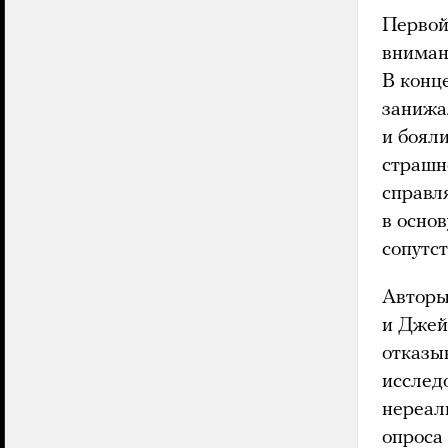
Первой
вниман
В конц
занижа
и боял
страшн
справл
в осно
сопутс
Авторы
и Джей
отказы
исслед
нереал
опроса 