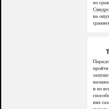
по сра
Синдро
на ощу
сравнен
Парадок
пройт
запуще
называ
и по в
способ
них са