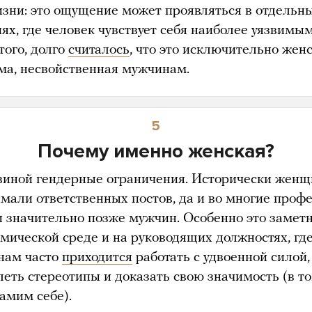
изни: это ощущение может проявляться в отдельн
ях, где человек чувствует себя наиболее уязвимым
того, долго
считалось
, что это исключительно жен
ма, несвойственная мужчинам.
5
Почему именно женская?
виной гендерные ограничения. Исторически жен
имали ответственных постов, да и во многие проф
 значительно позже мужчин. Особенно это замет
емической среде и на руководящих должностях, гд
нам часто
приходится
работать с удвоенной силой,
леть стереотипы и доказать свою значимость (в т
амим себе).