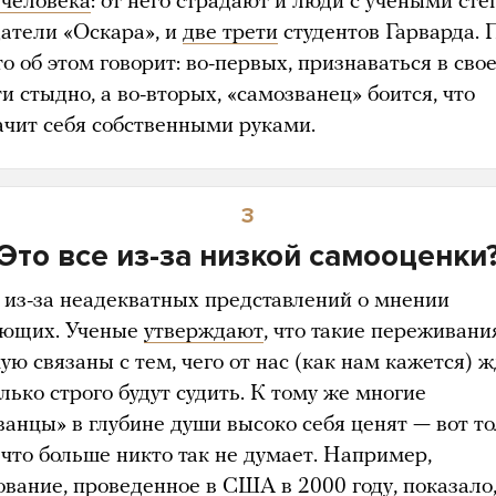
 человека
: от него страдают и люди с учеными сте
датели «Оскара», и
две трети
студентов Гарварда. 
о об этом говорит: во-первых, признаваться в сво
и стыдно, а во-вторых, «самозванец» боится, что
ачит себя собственными руками.
3
Это все из-за низкой самооценки
 из-за неадекватных представлений о мнении
ющих. Ученые
утверждают
, что такие переживани
ю связаны с тем, чего от нас (как нам кажется) ж
лько строго будут судить. К тому же многие
ванцы» в глубине души высоко себя ценят — вот т
 что больше никто так не думает. Например,
ование
, проведенное в США в 2000 году, показало,