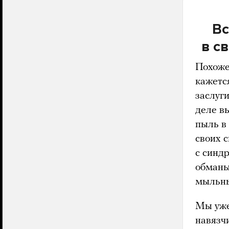
Вс
в св
Похоже,
кажется
заслуги
деле в
пыль в 
своих с
с синд
обманыв
мыльны
Мы уже
навязч