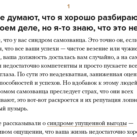
1
е думают, что я хорошо разбира
оем деле, но я-то знаю, что это н
 что у вас синдром самозванца. Это точно он, есл
, что все ваши успехи — чистое везение или чужи
, ваша должность досталась вам случайно, а на с
ы недостаточно компетентны и просто пускаете вс
глаза. По сути это неадекватная, заниженная оце
пособностей и успехов. Но вдобавок к этому люде
ромом самозванца преследует страх, что они всех
ают, это вот-вот раскроется и их репутация лопн
й пузырь.
 рассказывали о
синдроме упущенной выгоды
—
ивом ощущении, что ваша жизнь недостаточно хо