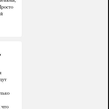
пенями,
Просто
ей
?
я
дут
олько
 что