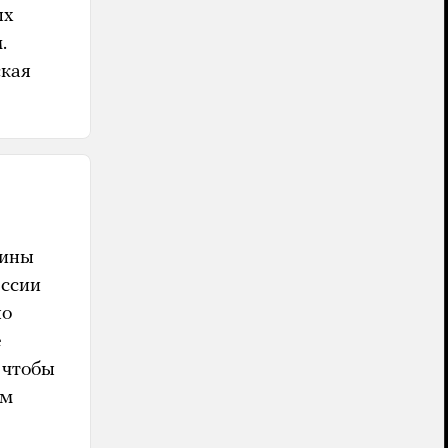
ых
.
ская
щины
ессии
но
е
 чтобы
ом