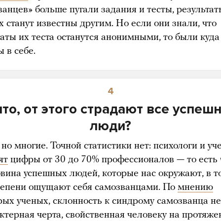
ванцев» больше пугали задания и тесты, результат
 станут известны другим. Но если они знали, что
таты их теста останутся анонимными, то были куда
 в себе.
4
что, от этого страдают все успеш
люди?
 но многие. Точной статистики нет: психологи и у
ят
цифры от 30 до 70% профессионалов — то есть 
овина успешных людей, которые нас окружают, в т
тепени ощущают себя самозванцами. По
мнению
рых ученых, склонность к синдрому самозванца не
актерная черта, свойственная человеку на протяже