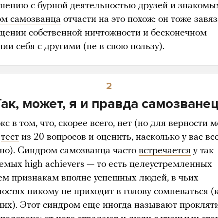
внению с бурной деятельностью друзей и знакомы
м самозванца
отчасти на это похож: он тоже завя
щении собственной ничтожности и бесконечном
ии себя с другими (не в свою пользу).
2
Так, может, я и правда самозванец
с в том, что, скорее всего, нет (но для верности 
и
тест
из 20 вопросов и оценить, насколько у вас вс
но). Синдром самозванца часто
встречается
у так
емых high achievers — то есть целеустремленных
сем признакам вполне успешных людей, в чьих
ностях никому не приходит в голову сомневаться (
мих). Этот синдром еще иногда называют
проклят