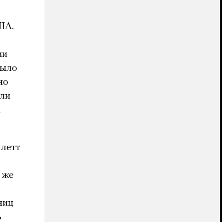
ША.
ми
было
но
гли
,
ллетт
 же
ниц
ь