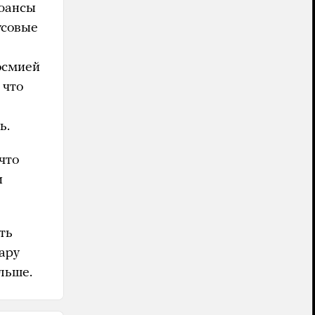
нюансы
усовые
осмией
 что
ь.
 что
и
ть
ару
льше.