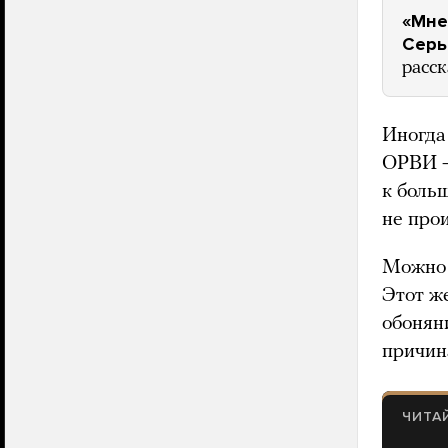
«Мне
Серь
расск
Иногда
ОРВИ
к боль
не про
Можно 
Этот же
обонян
причин
ЧИТА