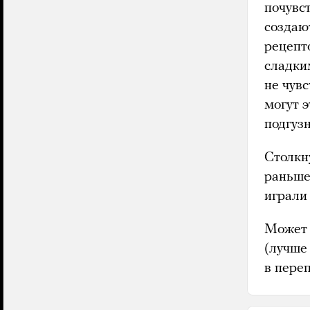
почувс
создают
рецепто
сладки
не чувс
могут э
подгуз
Столкн
раньш
играли 
Может 
(лучше 
в пере