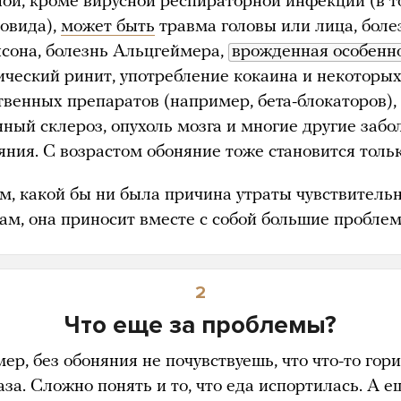
ой, кроме вирусной респираторной инфекции (в 
ковида),
может быть
травма головы или лица, боле
сона, болезнь Альцгеймера,
врожденная особенн
ический ринит, употребление кокаина и некоторы
твенных препаратов (например, бета-блокаторов),
нный склероз, опухоль мозга и многие другие забо
ояния. С возрастом обоняние тоже становится толь
м, какой бы ни была причина утраты чувствитель
хам, она приносит вместе с собой большие проблем
2
Что еще за проблемы?
р, без обоняния не почувствуешь, что что-то гори
аза. Сложно понять и то, что еда испортилась. А е