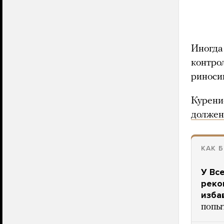
Иногда
контро
риноси
Курени
должен
КАК 
У Вс
реко
изба
попы