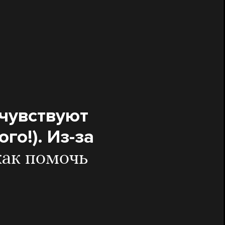
 чувствуют
го!). Из-за
как помочь