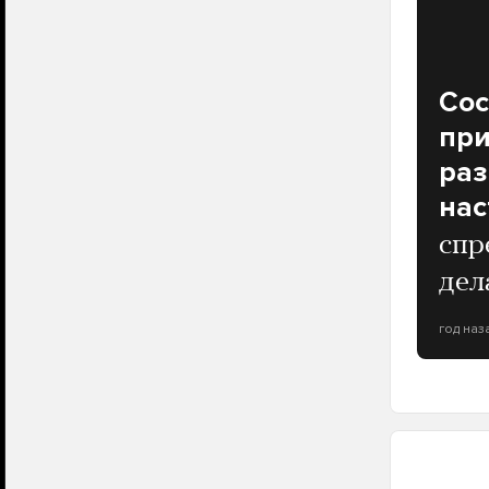
Со
при
раз
нас
спр
дел
год наз