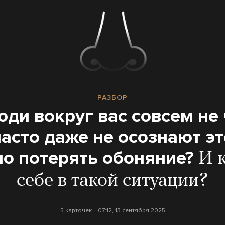
РАЗБОР
ди вокруг вас совсем не
часто даже не осознают это
о потерять обоняние?
И 
себе в такой ситуации?
5 карточек
07:12, 13 сентября 2025