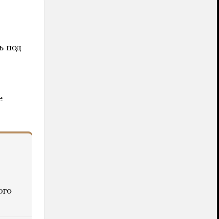
ь под
е
ого