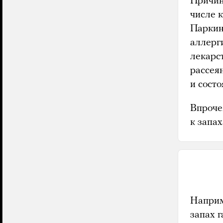
Причин
числе 
Паркин
аллерг
лекарс
рассея
и сост
Впроче
к запа
Наприме
запах г