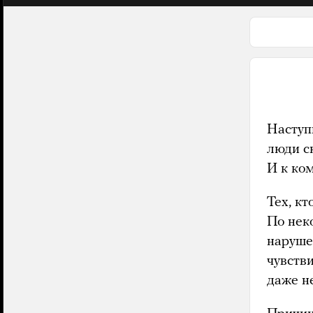
Наступи
люди с
И к ком
Тех, к
По нек
наруше
чувств
даже не