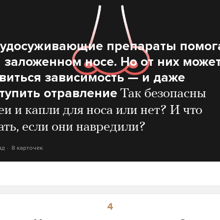
судосуживающие препараты помог
 заложенном носе. Но от них може
виться зависимость — и даже
тупить отравление
Так безопасны
еи и капли для носа или нет? И что
ать, если они навредили?
ад
8 карточек
4