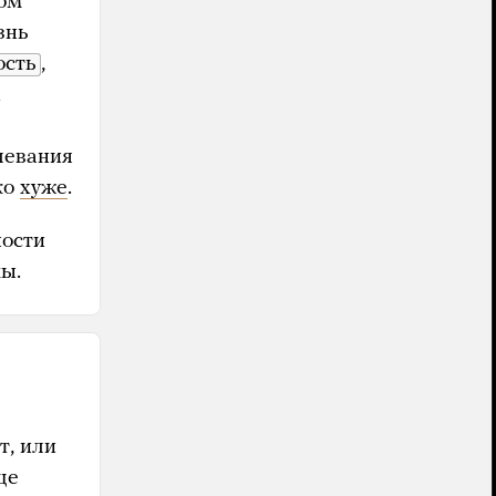
том
знь
ость
,
х
левания
ко
хуже
.
ности
ы.
т, или
ще