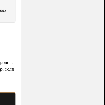
зы»
ровок
.
р, если