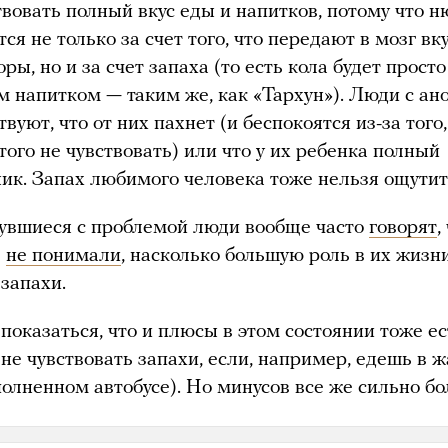
твовать полный вкус еды и напитков, потому что 
ся не только за счет того, что передают в мозг вк
ры, но и за счет запаха (то есть кола будет просто
м напитком — таким же, как «Тархун»). Люди с ан
твуют, что от них пахнет (и беспокоятся из-за того,
того не чувствовать) или что у их ребенка полный
ник. Запах любимого человека тоже нельзя ощутит
увшиеся с проблемой люди вообще часто
говорят
,
е
не понимали
, насколько большую роль в их жизн
запахи.
показаться, что и плюсы в этом состоянии тоже ес
не чувствовать запахи, если, например, едешь в ж
полненном автобусе). Но минусов все же сильно бо