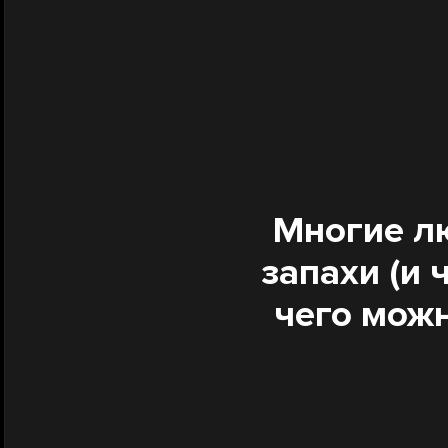
Многие лю
запахи (и 
чего можн