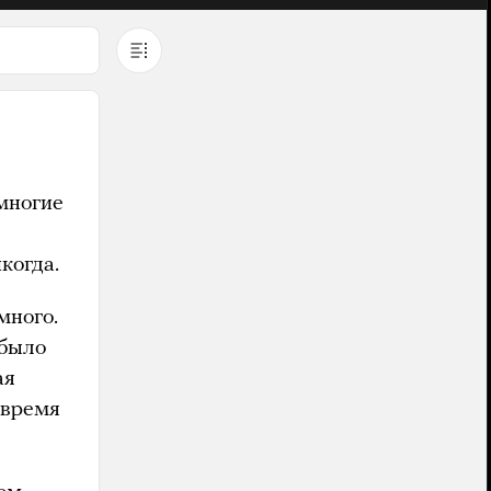
 многие
когда.
много.
 было
ая
 время