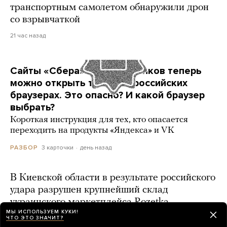
транспортным самолетом обнаружили дрон
со взрывчаткой
21 час назад
Сайты «Сбера» и других банков теперь
можно открыть только в российских
браузерах. Это опасно? И какой браузер
выбрать?
Короткая инструкция для тех, кто опасается
переходить на продукты «Яндекса» и VK
3 карточки
день назад
РАЗБОР
В Киевской области в результате российского
удара разрушен крупнейший склад
украинского маркетплейса Rozetka
МЫ ИСПОЛЬЗУЕМ КУКИ!
день назад
ЧТО ЭТО ЗНАЧИТ?