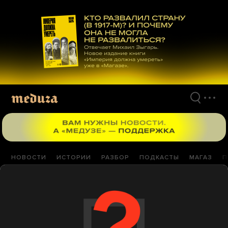
Перейти
к
материалам
НОВОСТИ
ИСТОРИИ
РАЗБОР
ПОДКАСТЫ
МАГАЗ
П