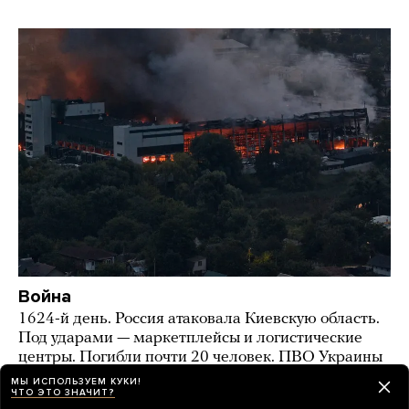
Война
1624-й день. Россия атаковала Киевскую область.
Под ударами — маркетплейсы и логистические
центры. Погибли почти 20 человек. ПВО Украины
не смогла сбить ни одну ракету
МЫ ИСПОЛЬЗУЕМ КУКИ!
ЧТО ЭТО ЗНАЧИТ?
день назад
НОВОСТИ