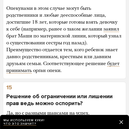
Опекунами в этом случае могут быть
родственники и любые дееспособные лица,
достигшие 18 лет, которые готовы взять девочку
к себе (например, ранее о таком желании
заявил
брат Маши по материнской линии, который узнал
о существовании сестры год назад).
Преимущество отдается тем, кого ребенок знает
давно: родственникам, крестным или давним
друзьям семьи. Соответствующее решение
будет
принимать
орган опеки.
15
Решение об ограничении или лишении
прав ведь можно оспорить?
Да, но с разными шансами на успех.
МЫ ИСПОЛЬЗУЕМ КУКИ!
После решения об ограничении в правах человек
ЧТО ЭТО ЗНАЧИТ?