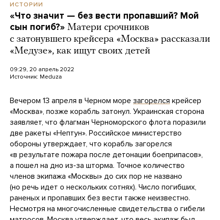
ИСТОРИИ
«Что значит — без вести пропавший? Мой
сын погиб?»
Матери срочников
с затонувшего крейсера «Москва» рассказали
«Медузе», как ищут своих детей
09:29, 20 апрель 2022
Источник:
Meduza
Вечером 13 апреля в Черном море
загорелся
крейсер
«Москва», позже корабль затонул. Украинская сторона
заявляет, что флагман Черноморского флота поразили
две ракеты «Нептун». Российское министерство
обороны утверждает, что корабль загорелся
«в результате пожара после детонации боеприпасов»,
а пошел на дно из-за шторма. Точное количество
членов экипажа «Москвы» до сих пор не названо
(но речь идет о нескольких сотнях). Число погибших,
раненых и пропавших без вести также неизвестно.
Несмотря на многочисленные свидетельства о гибели
матросов, Москва
утверждает
, что весь экипаж был