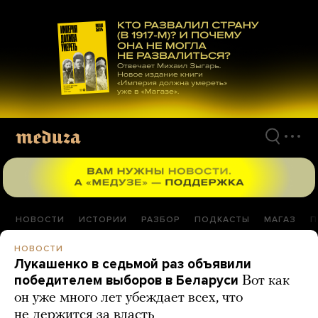
Перейти
к
материалам
НОВОСТИ
ИСТОРИИ
РАЗБОР
ПОДКАСТЫ
МАГАЗ
П
НОВОСТИ
Лукашенко в седьмой раз объявили
победителем выборов в Беларуси
Вот как
он уже много лет убеждает всех, что
не держится за власть