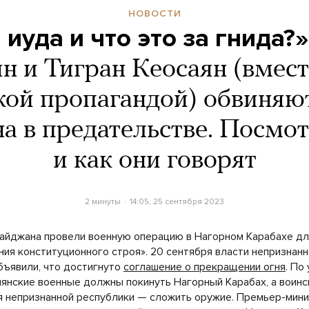
НОВОСТИ
 иуда и что это за гнида?»
 и Тигран Кеосаян (вмест
кой пропагандой) обвиняю
 в предательстве. Посмот
и как они говорят
2 минуты
14:05, 25 сентября 2023
айджана провели военную операцию в Нагорном Карабахе дл
ния конституционного строя». 20 сентября власти непризнан
бъявили, что достигнуто
соглашение о прекращении огня
. По
мянские военные должны покинуть Нагорный Карабах, а воинс
 непризнанной республики — сложить оружие. Премьер-мин