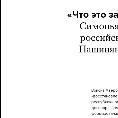
«Что это за
Симоньян
российс
Пашиняна
Войска Азерб
«восстановле
республики о
договора, ар
формирования