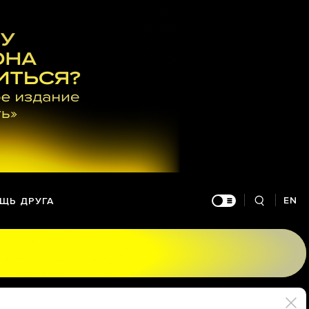
EN
ЩЬ ДРУГА