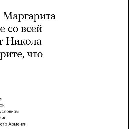
Маргарита
е со всей
т Никола
рите, что
я
ной
 условиям
кие
истр Армении