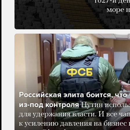
1627-й де
море н
Российская элита боится, чт
из-под контроля
Путин исполь
для удержания власти. И все ча
к усилению давления на бизнес 