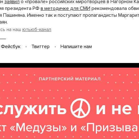
ян
заявил
о «провале» российских миротворцев в Нагорном Ка
ия президента РФ
в методичке для СМИ
рекомендовала обви
я Пашиняна. Именно так и поступают пропагандисты Маргари
аян.
сь на наш
ютьюб-канал
Фейсбук
Твиттер
Напишите нам