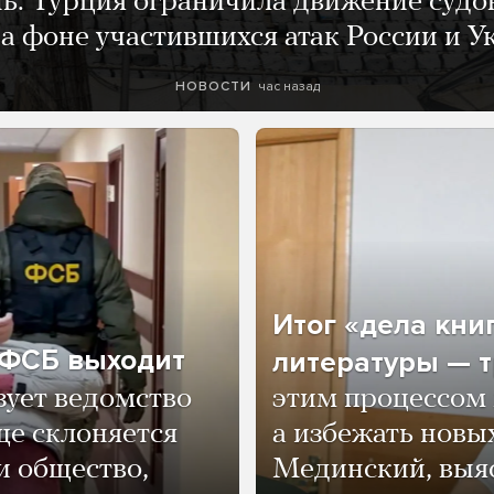
нь. Турция ограничила движение судо
а фоне участившихся атак России и 
час назад
НОВОСТИ
Итог «дела кни
о ФСБ выходит
литературы — т
зует ведомство
этим процессом 
ще склоняется
а избежать нов
и общество,
Мединский, выяс