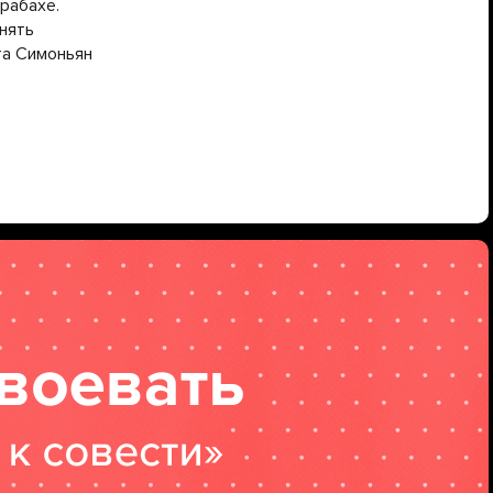
рабахе.
нять
та Симоньян