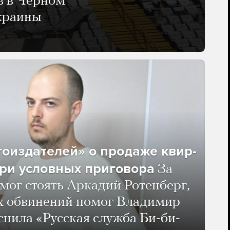
в в Черном
Украины
гоиздателей» о продаже квир-
ри условных приговора
За
мог стоять Аркадий Ротенберг,
ых обвинений помог Владимир
нила «Русская служба Би-би-