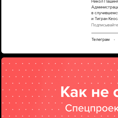
Никол Пашин
Администрац
в случившемс
и Тигран Кеос
Подписывайте
Телеграм