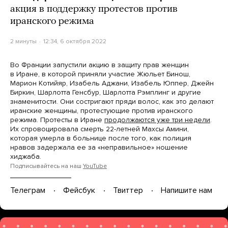
акция в поддержку протестов против
иранского режима
2 минуты
12:34, 6 октября 2022
Во Франции запустили акцию в защиту прав женщин
в Иране, в которой приняли участие Жюльет Бинош,
Марион Котийяр, Изабель Аджани, Изабель Юппер, Джейн
Биркин, Шарлотта Генсбур, Шарлотта Рэмплинг и другие
знаменитости. Они состригают пряди волос, как это делают
иранские женщины, протестующие против иранского
режима. Протесты в Иране
продолжаются уже три недели
.
Их спровоцировала смерть 22-летней Махсы Амини,
которая умерла в больнице после того, как полиция
нравов задержала ее за «неправильное» ношение
хиджаба.
Подписывайтесь на наш
YouTube
Телеграм
Фейсбук
Твиттер
Напишите нам