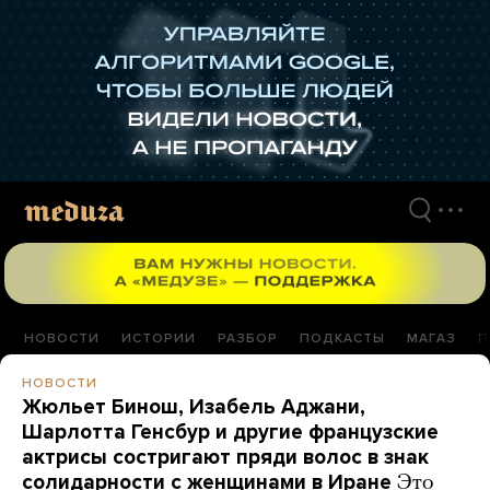
Перейти
к
материалам
НОВОСТИ
ИСТОРИИ
РАЗБОР
ПОДКАСТЫ
МАГАЗ
П
НОВОСТИ
Жюльет Бинош, Изабель Аджани,
Шарлотта Генсбур и другие французские
актрисы состригают пряди волос в знак
солидарности с женщинами в Иране
Это