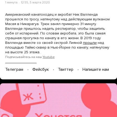
1 минута
12:55, 5 марта 2020
Американский канатоходец и акробат Ник Валленда
прошелся по тросу, натянутому над действующим вулканом
Масая в Никарагуа. Трюк занял примерно 31 минуту.
Валленде пришлось надеть респиратор, чтобы защитить
себя от испарений. По словам акробата, это была самая
страшная прогулка по канату в его жизни. В 2019 году
Валленда вместе со своей сестрой Лияной
прошли
над
площадью Таймс-сквер в Нью-Йорке по канату, натянутому
на высоте 25 этажа.
Подписывайтесь на наш
Youtube
Телеграм
Фейсбук
Твиттер
Напишите нам