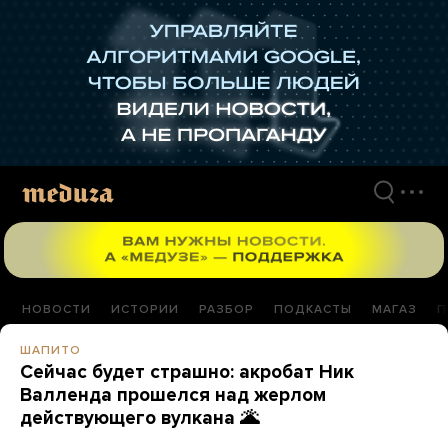
Перейти
к
материалам
НОВОСТИ
ИСТОРИИ
РАЗБОР
ПОДКАСТЫ
МАГАЗ
П
ШАПИТО
Сейчас будет страшно: акробат Ник
Валленда прошелся над жерлом
действующего вулкана 🌋