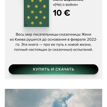
Женя Бережная, «(Не) о войне»