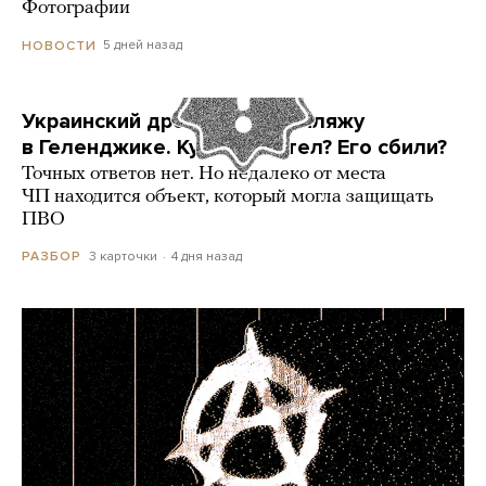
Фотографии
5 дней назад
НОВОСТИ
Украинский дрон попал по пляжу
в Геленджике. Куда он летел? Его сбили?
Точных ответов нет. Но недалеко от места
ЧП находится объект, который могла защищать
ПВО
3 карточки
4 дня назад
РАЗБОР