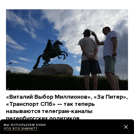
«Виталий Выбор Миллионов», «За Питер»,
«Транспорт СПб» — так теперь
называются телеграм-каналы
петербургских политиков
Они массово переименовывают их перед
МЫ ИСПОЛЬЗУЕМ КУКИ!
ЧТО ЭТО ЗНАЧИТ?
выборами. А спикер заксобрания даже удалил