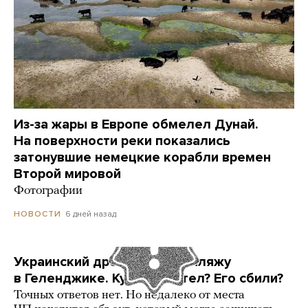
Из-за жары в Европе обмелел Дунай.
На поверхности реки показались
затонувшие немецкие корабли времен
Второй мировой
Фотографии
6 дней назад
НОВОСТИ
Украинский дрон попал по пляжу
в Геленджике. Куда он летел? Его сбили?
Точных ответов нет. Но недалеко от места