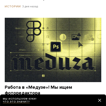
3 дня назад
ИСТОРИИ
Работа в «Медузе»! Мы ищем
фоторедактора
МЫ ИСПОЛЬЗУЕМ КУКИ!
месяц назад
МЕДУЗА
ЧТО ЭТО ЗНАЧИТ?