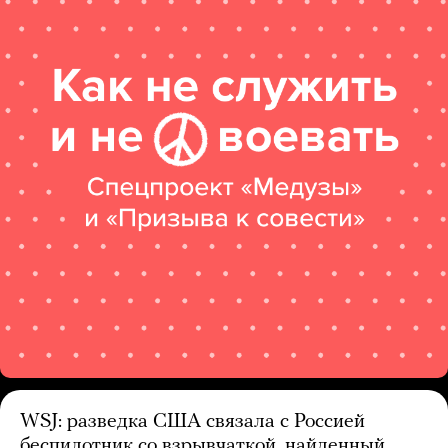
WSJ: разведка США связала с Россией
беспилотник со взрывчаткой, найденный