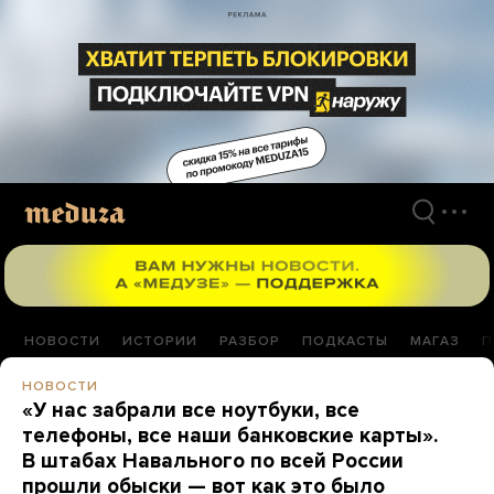
Перейти
к
материалам
НОВОСТИ
ИСТОРИИ
РАЗБОР
ПОДКАСТЫ
МАГАЗ
П
НОВОСТИ
«У нас забрали все ноутбуки, все
телефоны, все наши банковские карты».
В штабах Навального по всей России
прошли обыски — вот как это было