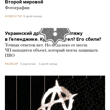
Второй мировой
Фотографии
6 дней назад
НОВОСТИ
Украинский дрон попал по пляжу
в Геленджике. Куда он летел? Его сбили?
Точных ответов нет. Но недалеко от места
ЧП находится объект, который могла защищать
ПВО
3 карточки
6 дней назад
РАЗБОР