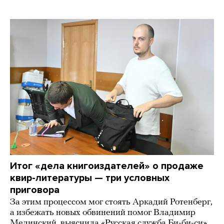
Итог «дела книгоиздателей» о продаже
квир-литературы — три условных
приговора
За этим процессом мог стоять Аркадий Ротенберг,
а избежать новых обвинений помог Владимир
Мединский, выяснила «Русская служба Би-би-си»