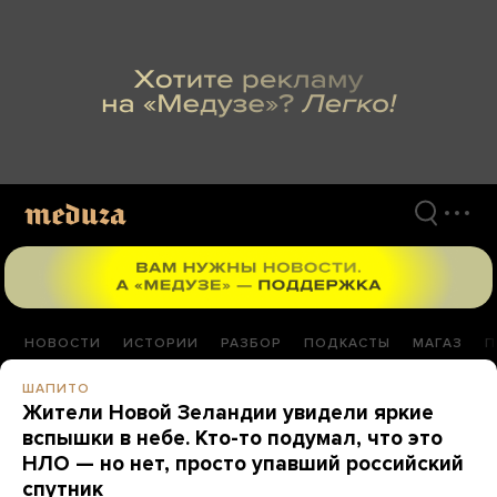
Перейти
к
материалам
НОВОСТИ
ИСТОРИИ
РАЗБОР
ПОДКАСТЫ
МАГАЗ
П
ШАПИТО
Жители Новой Зеландии увидели яркие
вспышки в небе. Кто-то подумал, что это
НЛО — но нет, просто упавший российский
спутник