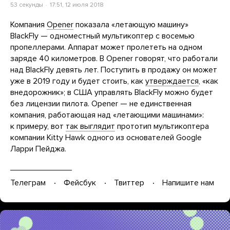
53 секунды
17:51, 12 июля 2018
Компания
Opener
показала «летающую машину»
BlackFly — одноместный мультикоптер с восемью
пропеллерами. Аппарат может пролететь на одном
заряде 40 километров. В Opener говорят, что работали
над BlackFly девять лет. Поступить в продажу он может
уже в 2019 году и будет стоить, как
утверждается
, «как
внедорожник»; в США управлять BlackFly можно будет
без лицензии пилота. Opener — не единственная
компания, работающая над «летающими машинами»:
к примеру, вот
так выглядит
прототип мультикоптера
компании Kitty Hawk одного из основателей Google
Ларри Пейджа.
Телеграм
Фейсбук
Твиттер
Напишите нам