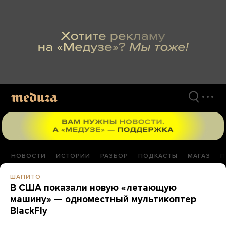
Перейти
к
материалам
НОВОСТИ
ИСТОРИИ
РАЗБОР
ПОДКАСТЫ
МАГАЗ
П
ШАПИТО
В США показали новую «летающую
машину» — одноместный мультикоптер
BlackFly