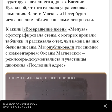
куратору «Последнего адреса» Евгении
Кулаковой, что это сделала управляющая
компания. Власти Москвы и Петербурга
исчезновение табличек не комментировали.
К акции
«Возвращение имен»
«Медуза»
сфотографировала стены, с которых пропали
таблички, и рассказала о тех, чьи имена на них
были написаны. Мы
опубликовали
эти снимки
с комментарием Оксаны Матиевской —
режиссера-документалиста и участницы
движения «Последний адрес».
ПОСМОТРИТЕ НА ЭТОТ ФОТОПРОЕКТ
МЫ ИСПОЛЬЗУЕМ КУКИ!
ЧТО ЭТО ЗНАЧИТ?