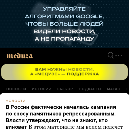
Перейти
к
материалам
НОВОСТИ
ИСТОРИИ
РАЗБОР
ПОДКАСТЫ
МАГАЗ
П
НОВОСТИ
В России фактически началась кампания
по сносу памятников репрессированным.
Власти утверждают, что не знают, кто
виноват
В этом материале мы ведем подсчет