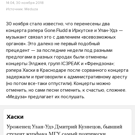
14:04, 30 ноября 2018
Источник:
Meduza
30 ноября стало известно, что перенесены два
концерта рэпера Gone.Fludd в Иркутске и Улан-Удэ —
музыкант связал это с давлением «всевозможных
органов». Это далеко не первый подобный
прецедент — за последние недели под разными
предлогами в разных городах были отменены
концерты Элджея, групп IC3PEAK и «Френдзона»;
рэпера Хаски в Краснодаре после сорванного концерта
задержали и приговорили к административному аресту
(но потом все-таки отпустили). Концерты можно
отменить, но сами песни отменить, к счастью, сложнее.
«Медуза» предлагает их послушать.
Хаски
Уроженец Улан-Удэ Дмитрий Кузнецов, бывший
студент журфака МГУ, самый поэтически