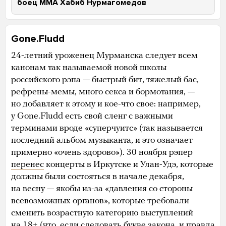
боец ММА Хабиб Нурмагомедов
Gone.Fludd
24-летний уроженец Мурманска следует всем
канонам так называемой новой школы
российского рэпа — быстрый бит, тяжелый бас,
рефрены-мемы, много секса и бормотания, —
но добавляет к этому и кое-что свое: например,
у Gone.Fludd есть свой сленг с важными
терминами вроде «суперчуитс» (так называется
последний альбом музыканта, и это означает
примерно «очень здорово»). 30 ноября рэпер
перенес
концерты в Иркутске и Улан-Удэ, которые
должны были состояться в начале декабря,
на весну — якобы из-за «давления со стороны
всевозможных органов», которые требовали
сменить возрастную категорию выступлений
на 18+ (что, если следовать букве закона, и правда