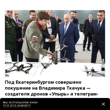
Под Екатеринбургом совершено
покушение на Владимира Ткачука —
создателя дронов «Упырь» и телеграм-
канала «Повернутые на войне»
МЫ ИСПОЛЬЗУЕМ КУКИ!
Он выжил, но водитель его автомобиля погиб
ЧТО ЭТО ЗНАЧИТ?