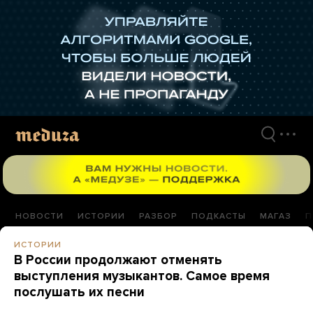
Перейти
к
материалам
НОВОСТИ
ИСТОРИИ
РАЗБОР
ПОДКАСТЫ
МАГАЗ
П
ИСТОРИИ
В России продолжают отменять
выступления музыкантов. Самое время
послушать их песни