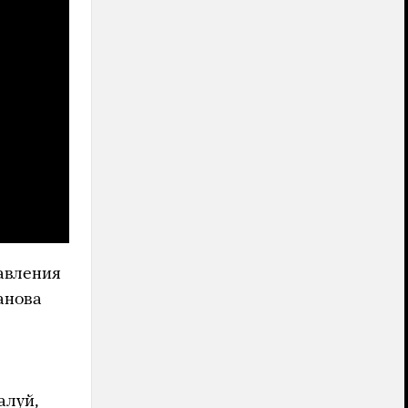
авления
анова
алуй,