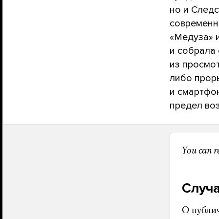
но и Следс
современн
«Медуза» 
и собрала
из просмот
либо прор
и смартфо
предел во
You can re
Случа
О публи