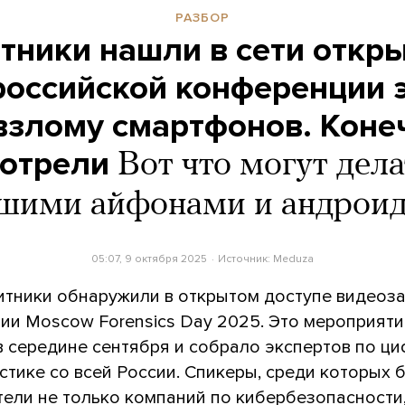
РАЗБОР
ники нашли в сети откр
российской конференции 
взлому смартфонов. Коне
мотрели
Вот что могут дел
ашими айфонами и андрои
05:07, 9 октября 2025
Источник:
Meduza
тники обнаружили в открытом доступе видеоз
ии Moscow Forensics Day 2025. Это мероприят
в середине сентября и собрало экспертов по ц
стике со всей России. Спикеры, среди которых 
тели не только компаний по кибербезопасности