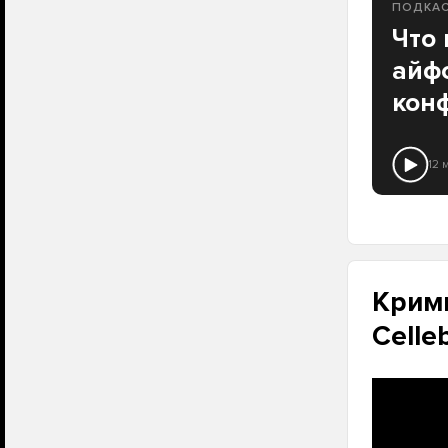
ПОДКА
Что 
айф
кон
12 
Крими
Celleb