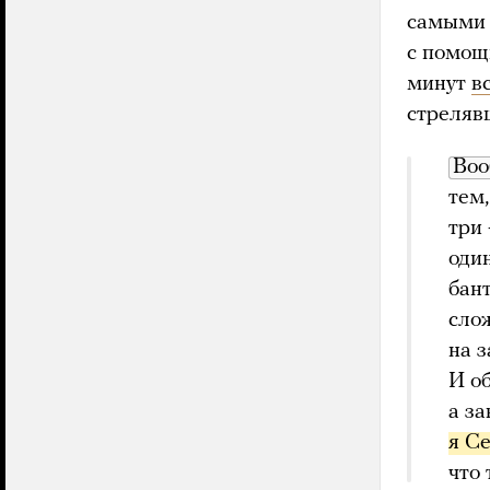
самыми 
с помощь
минут
в
стреляв
Во
тем,
три
оди
бант
сло
на з
И об
а за
я Ce
что 