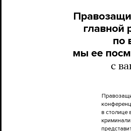
Правозащит
главной 
по 
мы ее пос
с в
Правозащи
конференц
в столице 
криминали
представи