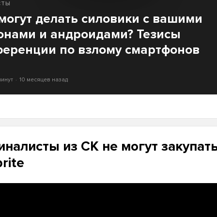
СТЫ
могут делать силовики с вашими
онами и андроидами? Тезисы
ференции по взлому смартфонов
минут
10 месяцев назад
налисты из СК не могут закупат
rite