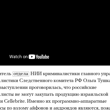
итель
отдела
НИИ криминалистики главного упр
листики Следственного комитета РФ Ольга Тушк
 выступлении проговорилась, что российские
листы не могут закупать продукцию израильской
и Cellebrite. Именно их программно-аппаратные
сы по взлому айфонов и андроидов являются, пож