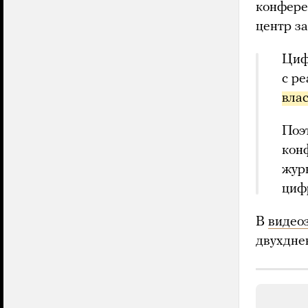
конфере
центр з
Циф
с р
вла
Поэ
кон
жур
циф
В
видео
двухдне