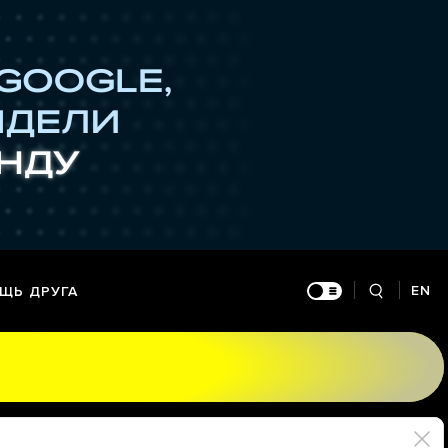
EN
ЩЬ ДРУГА