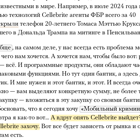
известными в мире. Например, в июле 2024 года
ю технологий Cellebrite агенты ФБР всего за 40
скрыли
телефон 20-летнего Томаса Мэттью Крукс
шего в Дональда Трампа на митинге в Пенсильван
обще
, на самом деле, у нас всегда есть проблема 
 чего нам хочется. А хочется нам, чтобы было вот: р
 — всё. И программные продукты, они обладают ча
наковыми функциями. Но тут один бантик, а здесь
ик. И мне нужен и этот бантик, и этот. И всегда оч
жно — вам выделяют конкретную сумму, не более т
акупку — вложиться в эту закупку со своими банти
основать, что я сегодня хочу
«Мобильный кримин
втра я как-то вот…
А вдруг опять Cellebrite выйдет?
llebrite захочу.
Вот все будет зависеть от рынка и о
там есть.