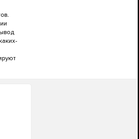
ов.
ции
вывод
каких-
сируют