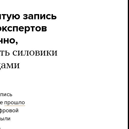
ытую запись
экспертов
чно,
ать силовики
дами
апись
ие
прошло
ифровой
были
,