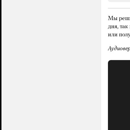
Мы реши
дня, та
или пол
Аудиове