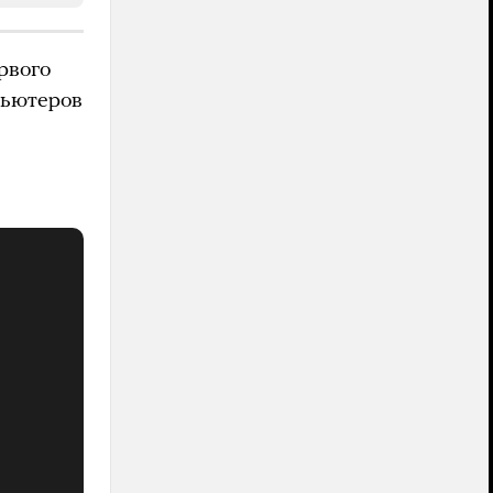
рвого
пьютеров