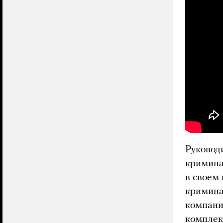
Руковод
кримина
в своем
кримина
компани
комплек