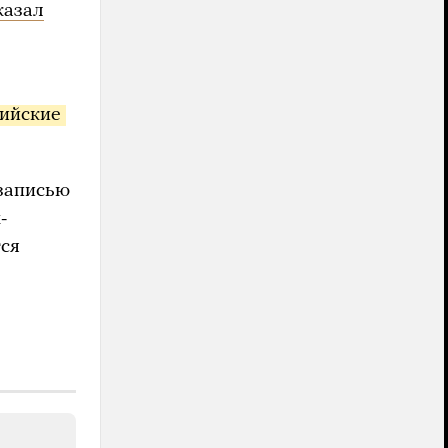
казал
ийские 
записью
-
тся