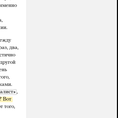
 именно
а,
ии.
между
аз, два,
стично
 другой
ень
ого,
ками.
алист»
,
 Вот 
т того,