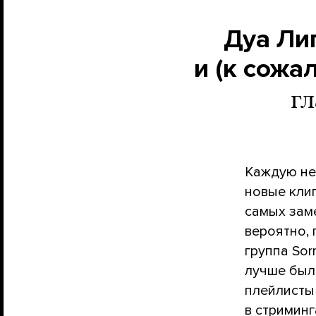
Дуа Лип
и (к сожа
гл
Каждую не
новые клип
самых заме
вероятно, 
группа Sor
лучше был
плейлисты
в стримин