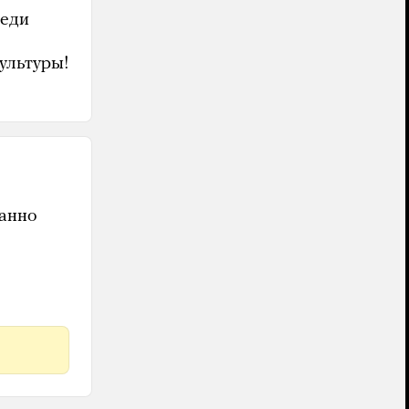
неди
ультуры!
данно