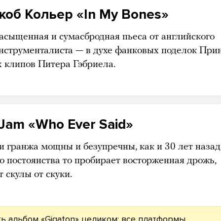
об Кольер «In My Bones»
насыщенная и сумасбродная пьеса от английского
нструменталиста — в духе фанковых поделок При
х клипов Питера Гэбриела.
 Jam «Who Ever Said»
и гранжа мощны и безупречны, как и 30 лет назад
го постоянства то пробирает восторженная дрожь,
т скулы от скуки.
ь альбом «Gigaton» целиком:
все платформы