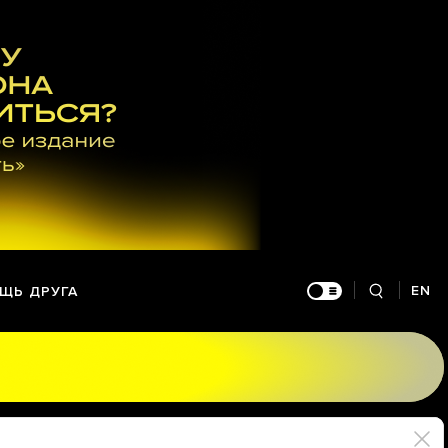
EN
ЩЬ ДРУГА