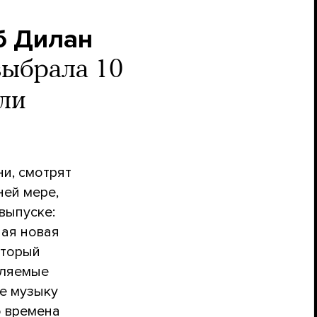
об Дилан
выбрала 10
ели
и, смотрят
ней мере,
выпуске:
ная новая
оторый
вляемые
те музыку
о времена