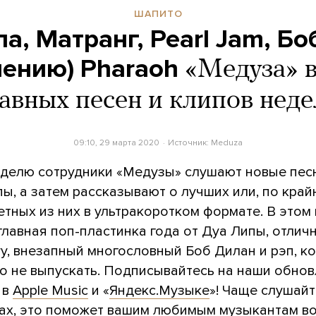
ШАПИТО
а, Матранг, Pearl Jam, Б
лению) Pharaoh
«Медуза» 
авных песен и клипов нед
09:10, 29 марта 2020
Источник:
Meduza
делю сотрудники «Медузы» слушают новые песн
ы, а затем рассказывают о лучших или, по край
тных из них в ультракоротком формате. В этом 
главная поп-пластинка года от Дуа Липы, отлич
ry, внезапный многословный Боб Дилан и рэп, к
о не выпускать. Подписывайтесь на наши обно
 в
Apple Music
и «
Яндекс.Музыке
»! Чаще слушай
гах, это поможет вашим любимым музыкантам в