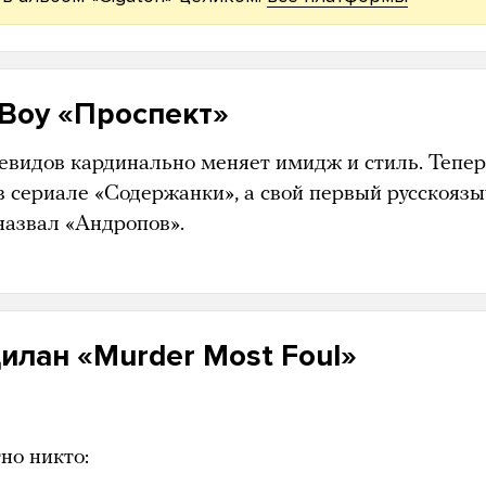
 Boy «Проспект»
евидов кардинально меняет имидж и стиль. Тепе
 в сериале «Содержанки», а свой первый русскояз
назвал «Андропов».
илан «Murder Most Foul»
но никто: