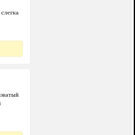
 слегка
роватый
й