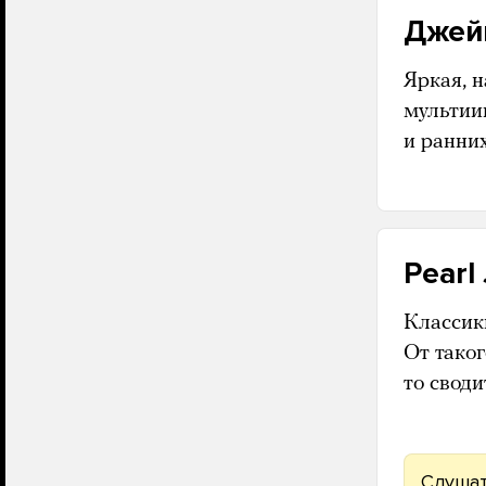
Джейк
Яркая, 
мультии
и ранни
Pearl
Классик
От тако
то своди
Слушат