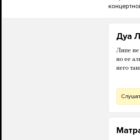
концертно
Дуа Л
Липе не 
но ее ал
него та
Слушат
Матр