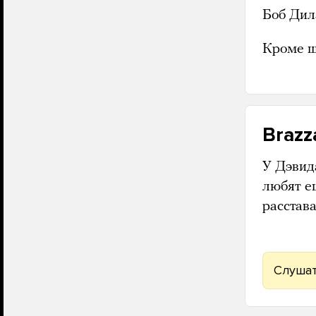
Боб Дил
Кроме ш
Brazz
У Дэвида
любят е
расстава
Слушат