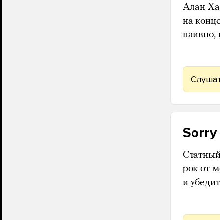
Алан Ха
на конц
наивно, 
Слушат
Sorry
Статный
рок от 
и убеди