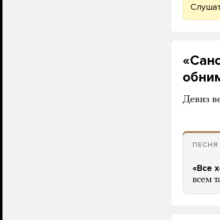
Слушат
«Санс
обни
Девиз в
ПЕСНЯ
«Все 
всем т